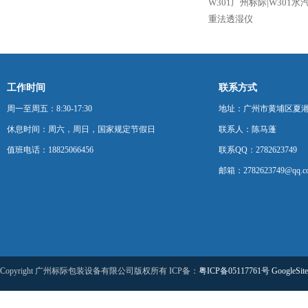
W301广州标际|W30
重法透湿仪
工作时间
联系方式
周一至周五：8:30-17:30
地址：广州市黄埔区夏港
休息时间：周六，周日，国家规定节假日
联系人：陈马蓬
值班电话：18825066456
联系QQ：2782623749
邮箱：2782623749@qq.c
Copyright 广州标际包装设备有限公司版权所有 ICP备：
粤ICP备05117761号
GoogleSit