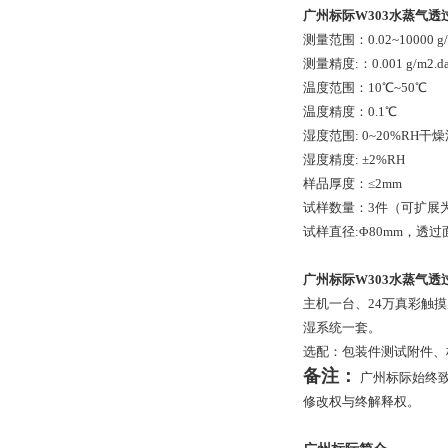
广州标际W303水蒸气透
测量范围：0.02~10000 g/
测量精度:：0.001 g/m2.d
温度范围：10℃~50℃
温度精度：0.1℃
湿度范围: 0~20%RH
湿度精度: ±2%RH
样品厚度：≤2mm
试样数量：3件（可扩展为
试样直径:Φ80mm，透过
广州标际W303水蒸气透
主机一台、24万真彩触
湿系统一套。
选配：包装件测试附件、
备注：
广州标际始终
修改权与终解释权。