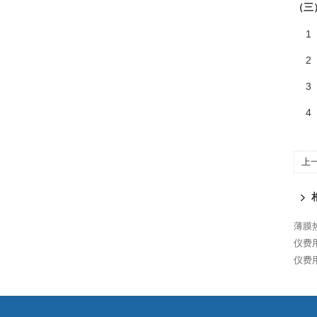
（三
1
2
3
4
上
薄膜热
仪费用
仪费用