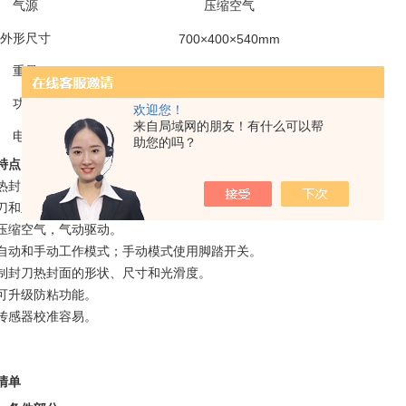
气源
压缩空气
外形尺寸
700×400×540mm
重量
55kg
功率
2000W
欢迎您！
来自局域网的朋友！有什么可以帮
电源
AC 220V
50Hz
，
助您的吗？
特点
热封，可同时设定五个不同的温度。
刀和五个上封刀的温控独立，分别设定。
压缩空气，气动驱动。
自动和手动工作模式；手动模式使用脚踏开关。
制封刀热封面的形状、尺寸和光滑度。
可升级防粘功能。
传感器校准容易。
清单