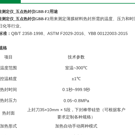
测定仪_五点热封仪GBB-F2
用途
测定仪_五点热封仪GBB-F2
用来测定薄膜材料热封所需的温度、压力和时
日化等行业。
QB/T 2358-1998
ASTM F2029-2016
YBB 00122003-2015
标准
：
、
、
规格
项目
技术参数
~300
温度范围
室温
℃
±1
控温精度
℃
0.1
~999.9
热封时间
秒
秒
热封压力
0.05~0.8MPa
35×10mm × 5
上封刀
段，下封棒带硅垫（可根据客户
热封面
要求定制各种规格）
加热形式
加热自动手动两种模式