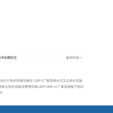
锤冲击测定仪
返回列表>>
GBB-F1热封性能试验仪
GBB-F厂家直销台式五点热封试验
直销单点热封试验仪费用价格GBPI
GBB-A1厂家直销电子热封
I