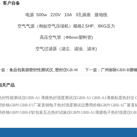
）客户自备
500w 220V 10A 3
电源
孔插座
接地线
2.5HP
8KG
空气气源（例如空气压缩机）规格
、
压力
Φ8mm
)
高压空气管（
塑料管
)
空气过滤器（滤尘、滤油、滤水
一篇：
食品包装袋密封性测试仪_密封仪GB-M
下一篇：
广州标际GBD-B摆
相关产品
封性能测试仪GBB-A1
薄膜热封强度测试仪GBB-A1
GBB-A1薄膜粘度热封仪
价格GBPI
GBB-F1厂家直销电子热封强度测试仪费用价格GBPI
GBB-A厂家
价格GBPI
GBB-F软包装五点热封试验仪GBPI
GBB-A1薄膜电子热封强度仪GBP