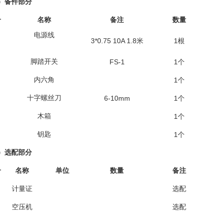
）备件部分
号
名称
备注
数量
电源线
3*0.75 10A 1.8
1
米
根
脚踏开关
FS-1
1
个
内六角
1
个
十字螺丝刀
6-10mm
1
个
木箱
1
个
钥匙
1
个
）选配部分
号
名称
单位
数量
备注
计量证
选配
空压机
选配