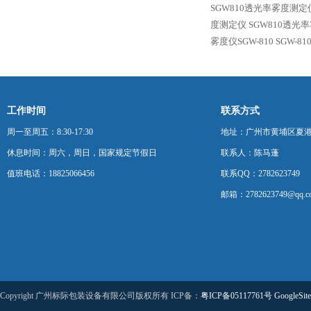
SGW810透光率雾度测定仪
度测定仪
SGW810透光
雾度仪SGW-810
SGW-
工作时间
联系方式
周一至周五：8:30-17:30
地址：广州市黄埔区夏港
休息时间：周六，周日，国家规定节假日
联系人：陈马蓬
值班电话：18825066456
联系QQ：2782623749
邮箱：2782623749@qq.c
Copyright 广州标际包装设备有限公司版权所有 ICP备：
粤ICP备05117761号
GoogleSit