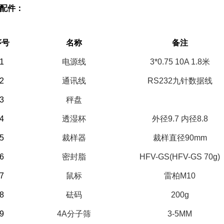
配件：
）备件部分
序号
名称
备注
1
电源线
3*0.75 10A 1.8
米
2
通讯线
RS232
九针数据线
3
秤盘
4
透湿杯
外径9.7 内径8.8
5
裁样器
裁样直径90mm
6
密封脂
HFV-GS(HFV-GS 70g)
7
鼠标
雷柏M10
8
砝码
200g
9
4A
分子筛
3-5MM