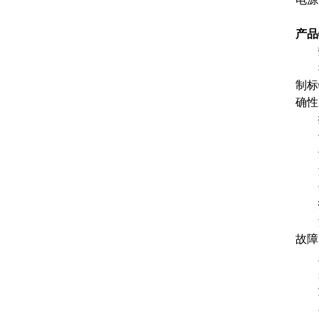
产品
数
我
制标
确性
操
专
计
温
专业
技
温
故障
主机
采用
测
单