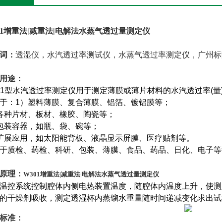
1
增重法|减重法|电解法水蒸气透过量测定仪
词：
透湿仪，水汽透过率测试仪，水蒸气透过率测定仪，广州标
用途：
1
型水汽透过率测定仪用于测定薄膜或薄片材料的水汽透过率(量
于：1）塑料薄膜、复合薄膜、铝箔、镀铝膜等；
各种片材、板材、橡胶、陶瓷等；
包装容器，如瓶、袋、碗等；
扩展应用，如太阳能背板、液晶显示屏膜、医疗贴剂等。
于质检、药检、科研、包装、薄膜、食品、药品、日化、电子等
原理：
W301
增重法|减重法|电解法水蒸气透过量测定仪
温控系统控制腔体内侧电热装置温度，随腔体内温度上升，使测
的干燥剂吸收，测定透湿杯内蒸馏水重量随时间递减变化求出
标准：