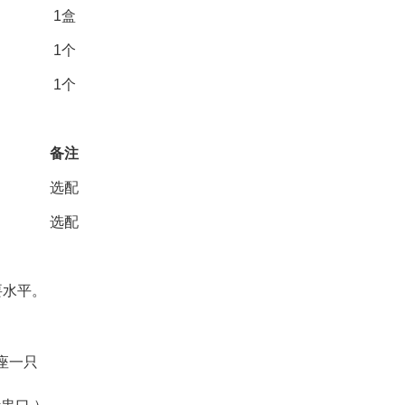
1
盒
1
个
1
个
备注
选配
选配
要水平。
座一只