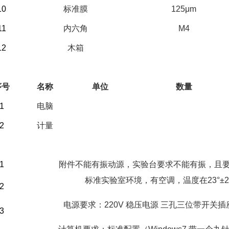
10
标准膜
125μm
11
内六角
M4
12
木箱
）选配部分
序号
名称
单位
数量
1
电脑
2
计量
）客户自备
1
附件不能有振动源，实验台要求不能有振，且
标准实验室环境，有空调，温度在23°±2
2
电源要求：220V 稳压电源 三孔三位带开关插
3