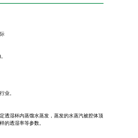
际
)。
行业。
定透湿杯内蒸馏水蒸发，蒸发的水蒸汽被腔体顶
试样的透湿率等参数。