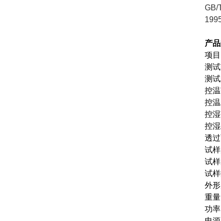
GB/
199
产品
项
测试范
测试精
控温
控温
控湿
控湿
透过面
试
试样
试样
外形
重量
功率
电源