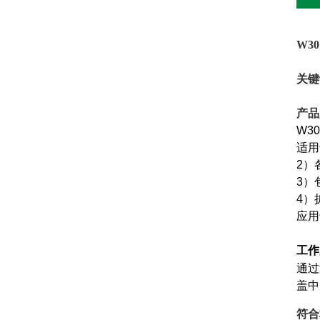
W30
关键
产品
W30
适用
2
）
3
）
4
）
应用
工作
通过
盖中
符合