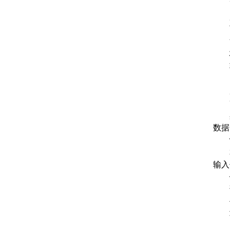
高
加
可
能
权
软
需
用
管
具
数据
计
本
输入
仪
调
传
功