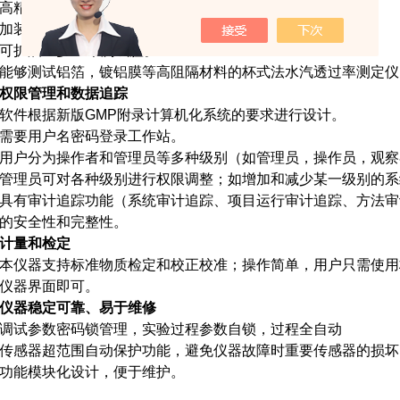
精度传感器，连续称重和采集数据，数据准确可靠。
装适配附件，可测瓶、袋、碗等容器的水汽透过量。
扩展至多12个测试腔。
够测试铝箔，镀铝膜等高阻隔材料的杯式法水汽透过率测定仪
限管理和数据追踪
件根据新版GMP附录计算机化系统的要求进行设计。
要用户名密码登录工作站。
户分为操作者和管理员等多种级别（如管理员，操作员，观察
理员可对各种级别进行权限调整；如增加和减少某一级别的系
有审计追踪功能（系统审计追踪、项目运行审计追踪、方法审
的安全性和完整性。
量和检定
仪器支持标准物质检定和校正校准；操作简单，用户只需使用
仪器界面即可。
器稳定可靠、易于维修
试参数密码锁管理，实验过程参数自锁，过程全自动
感器超范围自动保护功能，避免仪器故障时重要传感器的损坏
能模块化设计，便于维护。