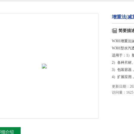
增重法|减
简要描
W301增重法
W301型水
适用于：1）
2）各种片材
3）包装容器
4）扩展应用
更新日期：2023
访问量：1625
详细介绍