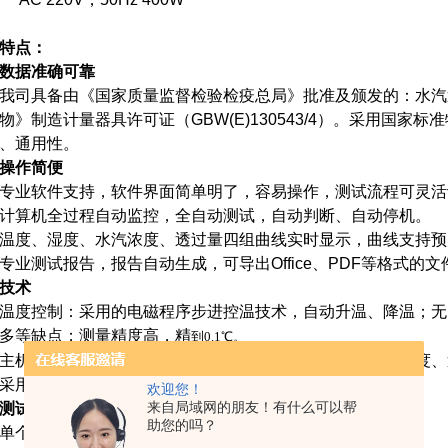
特点：
据准确可靠
司具备由《国家质量监督检验检疫总局》批准及颁发的：水汽
物》制造计量器具许可证（GBW(E)130543/4）。采用国
、通用性。
作简便
业软件支持，软件界面简单明了，容易操作，测试流程可灵活
算机全过程自动监控，全自动测试，自动判断、自动停机。
度、湿度、水汽浓度、透过量四组曲线实时显示，曲线支持预
测试报告，报告自动生成，可导出Office、PDF等格式的文
术
度控制：采用的电磁程序步进控温技术，自动升温、降温；无
多等缺点；测量精度高，精
到0.1℃。
配置彩色触摸屏，无需外置电脑，可实时观察温度、湿度、透
多项技术，精度达0.001 g/m2·24h
欢迎您！
试效率高
来自局域网的朋友！有什么可以帮
助您的吗？
个测试腔，数据测试速率快。