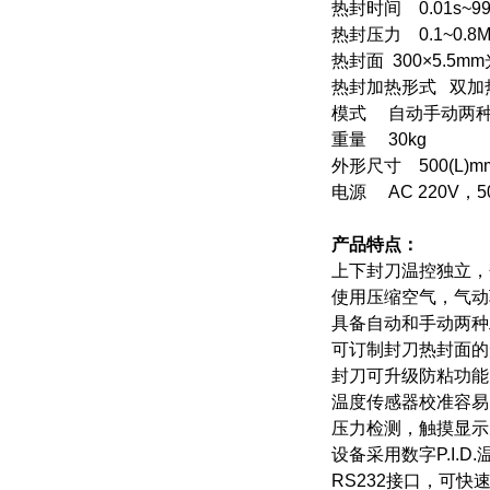
热封时间 0.01s~99
热封压力 0.1~0.8
热封面 300×5.
热封加热形式 双加
模式 自动手动两
重量 30kg
外形尺寸 500(L)mm
电源 AC 220V，
产品特点：
上下封刀温控独立，
使用压缩空气，气动
具备自动和手动两种
可订制封刀热封面的
封刀可升级防粘功能
温度传感器校准容易
压力检测，触摸显示
设备采用数字P.I.
RS232
接口，可快