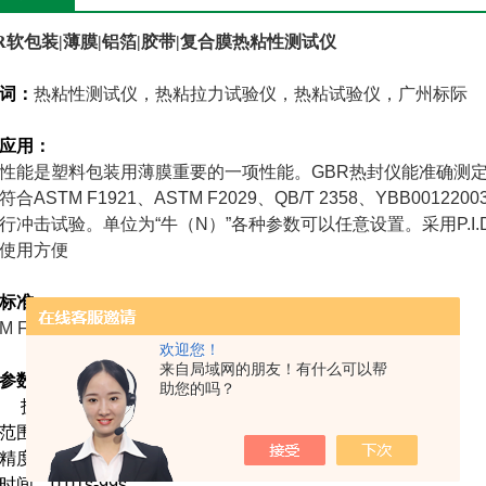
R
软包装|薄膜|铝箔|胶带|复合膜热粘性测试仪
词：
热粘性测试仪，
热粘拉力试验仪，热粘试验仪，广州标际
应用：
性能是塑料包装用薄膜重要的一项性能。GBR热封仪能准确测
符合ASTM F1921、ASTM F2029、QB/T 2358、YBB0
行冲击试验。单位为“牛（N）”各种参数可以任意设置。采用P.I
使用方便
标准：
M F1921
、ASTM F2029、QB/T 2358、YBB00122003
欢迎您！
来自局域网的朋友！有什么可以帮
参数：
GBR
软包装|薄膜|铝箔|胶带|复合膜热粘性测试仪
助您的吗？
目 技术参数
范围 室温-250℃
精度 ±1℃
时间 0.01s-99s