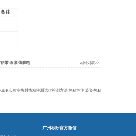
备注
胶粘带|纸张|薄膜电
返回列表>>
GBR实验室热封热粘性测试仪检测方法
热粘性测试仪-热粘
广州标际官方微信