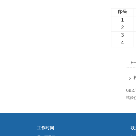
序号
1
2
3
4
上
纸
GB
试验仪
工作时间
联