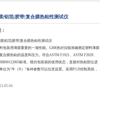
膜|铝箔|胶带|复合膜热粘性测试仪
述：
薄膜|铝箔|胶带|复合膜热粘性测试仪
料包装用薄膜重要的一项性能。GBR热封仪能准确测定塑料薄膜
合膜热粘的温度和压力。符合ASTM F1921、ASTM F2029、
58、YBB00122003标准。模仿包装袋的使用状态，直接对热粘部位进
单位为“牛（N）"各种参数可以任意设置。采用P.I.D控制系统，
-05-04