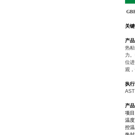
GB
关键
产品
热粘
力。
位进
观，
执行
AST
产品
项
温度
控温
热封