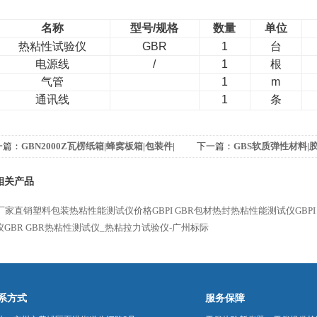
名称
型号/规格
数量
单位
热粘性试验仪
GBR
1
台
电源线
/
1
根
气管
1
m
通讯线
1
条
一篇：
GBN2000Z瓦楞纸箱|蜂窝板箱|包装件|
下一篇：
GBS软质弹性材料|
箱抗压试验机
子拉力机
相关产品
R厂家直销塑料包装热粘性能测试仪价格GBPI
GBR包材热封热粘性能测试仪GBPI
GBR
GBR热粘性测试仪_热粘拉力试验仪-广州标际
系方式
服务保障