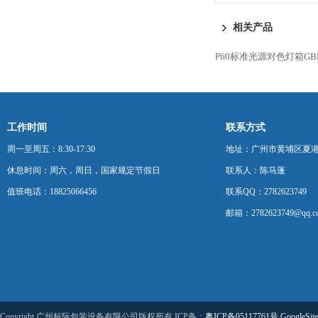
氢空一体机
相关产品
P60标准光源对色灯箱GBP
工作时间
联系方式
周一至周五：8:30-17:30
地址：广州市黄埔区夏港
休息时间：周六，周日，国家规定节假日
联系人：陈马蓬
值班电话：18825066456
联系QQ：2782623749
邮箱：2782623749@qq.c
Copyright 广州标际包装设备有限公司版权所有 ICP备：
粤ICP备05117761号
GoogleSit