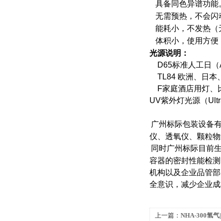
具备同色异谱功能
无需预热，不会闪
能耗小，不发热（
体积小，使用方便
光源说明：
D65
标准人工日（Art
TL84
欧洲、日本、
F
家庭酒店用灯、比
UV
紫外灯光源（Ultr
广州标际包装设备
仪、透氧仪、颗粒物
同时广州标际目前
容器的密封性能检测
机构以及企业品管部
全意识，减少企业成
上一篇：
NHA-300氢