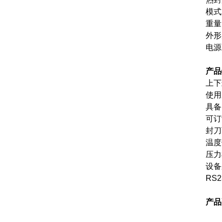
模
重量
外形尺
电源
产品
上下
使用
具备
可订
封刀
温度
压力
设备
RS2
产品