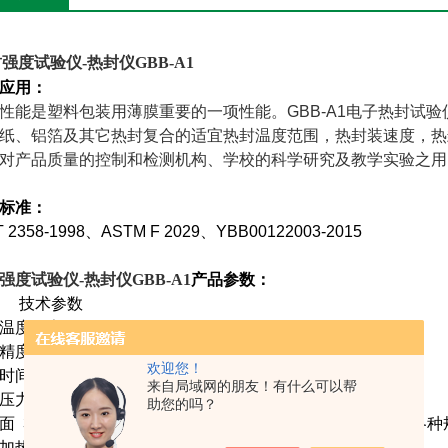
强度试验仪-热封仪GBB-A1
应用：
性能是塑料包装用薄膜重要的一项性能。GBB-A1电子热封试
纸、铝箔及其它热封复合的适宜热封温度范围，热封装速度，热
对产品质量的控制和检测机构、学校的科学研究及教学实验之用
标准：
T 2358-1998
、ASTM F 2029、YBB00122003-2015
强度试验仪-热封仪GBB-A1
产品参数：
目 技术参数
温度 室温~250℃
精度 ±0.2℃
欢迎您！
间 0.01s~99.99h
来自局域网的朋友！有什么可以帮
压力 0.1~0.8MPa
助您的吗？
面 300×5.5mm光滑（下封棒带硅垫）可根据客户要求定制各
加热形式 双加热