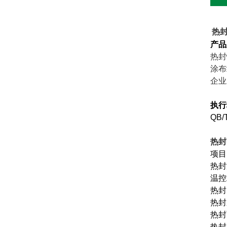
热封
产品
热封
涂布
企业
执行
QB/
热封
项
热封
温控
热封时
热封
热封
热封