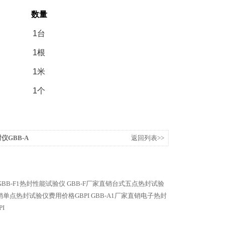
数量
1
台
1
根
1
米
1
个
仪GBB-A
返回列表>>
GBB-F1热封性能试验仪
GBB-F厂家直销台式五点热封试验
直销单点热封试验仪费用价格GBPI
GBB-A1厂家直销电子热封
I