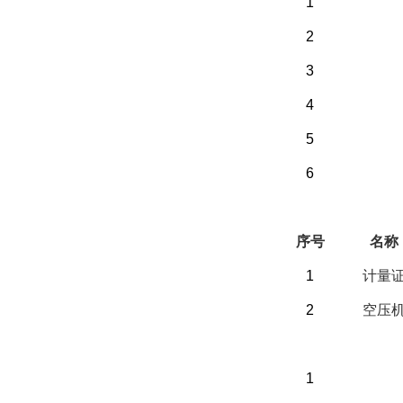
1
2
3
4
5
6
（二）选配部分
序号
名称
1
计量
2
空压
（三）客户自备
1