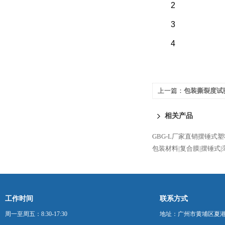
2
3
4
上一篇：
包装撕裂度试验
相关产品
GBG-L厂家直销摆锤式
包装材料|复合膜|摆锤式
工作时间
联系方式
周一至周五：8:30-17:30
地址：广州市黄埔区夏港