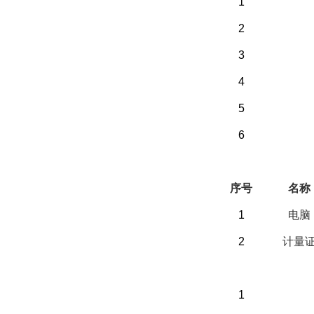
1
2
3
4
5
6
（二）选配部分
序号
名称
1
电脑
2
计量
（三）客户自备
1