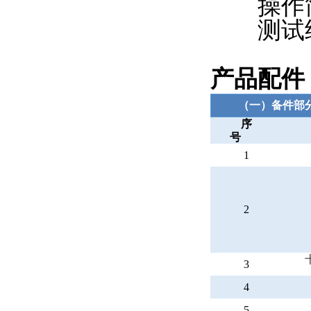
操作简
测试结
产品配件
（一）备件部
序
号
1
2
3
4
5