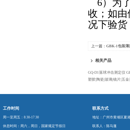
6
）为
收；如由
况下验货
上一篇：
GBK-1包装
试方法
相关产品
GQ-D1落球冲击测定仪
G
塑胶|陶瓷|玻璃|镜片|五
工作时间
联系方式
周一至周五：8:30-17:30
地址：广州市黄埔区夏港
休息时间：周六，周日，国家规定节假日
联系人：陈马蓬