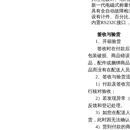
新一代电磁式称量
具有全自动故障检
设有计件、百分比
内置
RS232C
接口
签收与验货
1
、开箱验货
签收时在付款后与
包装破损、商品错误
品，配件或捆绑商品
品而没有在配送人员
2
、签收与验货
1
）付款及签收
行核对验收；
2
）若发现异常
反馈和登记处理。
3
）如您在配送
货，此时因无法确认
4
）货到付款的