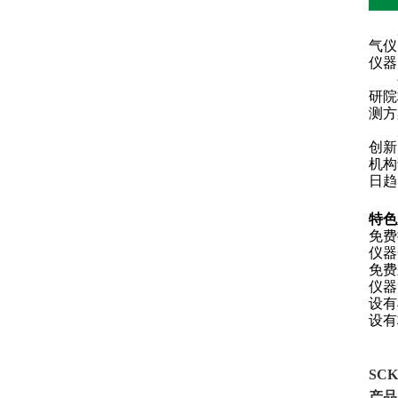
广
气仪
仪器
公司
研院
测方
广
创新
机构
日趋
特色
免费
仪器
免费
仪器
设有
设有
SCK
产品