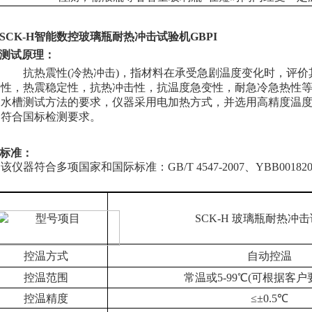
SCK-H
智能数控玻璃瓶耐热冲击试验机GBPI
测试原理：
抗热震性
(冷热冲击)，指材料在承受急剧温度变化时，评
性，热震稳定性，抗热冲击性，抗温度急变性，耐急冷急热性
水槽测试方法的要求，仪器采用电加热方式，并选用高精度温
符合国标检测要求。
标准：
该仪器符合多项国家和国际标准：
GB/T 4547-2007、YBB00182
型号项目
S
CK
-
H
玻璃瓶耐热冲击
控温方式
自动控温
控温范围
常温或5-99℃(可根据客户
控温精度
≤±0.5℃