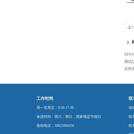
上
GB
ZP
测试
水性测
工作时间
联
周一至周五：8:30-17:30
地
休息时间：周六，周日，国家规定节假日
联
值班电话：18825066456
联系