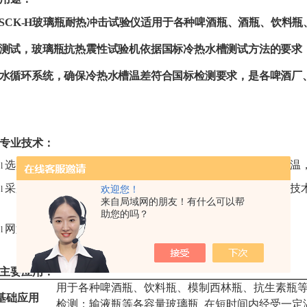
SCK-H玻璃瓶耐热冲击试验仪适用于各种啤酒瓶、酒瓶、饮料
测试，玻璃瓶抗热震性试验机依据国标冷热水槽测试方法的要求
水循环系统，确保冷热水槽温差符合国标检测要求，是各啤酒厂
专业技术：
选用进口优质不锈钢板和精密机械加工工艺制造，具有耐高温
l
采用微机智能控制系统，噪音低，操作方便，铝灌封式加热技
欢迎您！
l
来自局域网的朋友！有什么可以帮
动性小，温度均匀性好
,触摸屏显示准确、直观。
助您的吗？
网篮采用电动升降方式使用方便
，减轻操作人员劳动强度。
l
主要
应用：
用于各种啤酒瓶、饮料瓶、模制西林瓶、抗生素瓶
基础应用
检测；输液瓶等各容量玻璃瓶 在短时间内经受一定