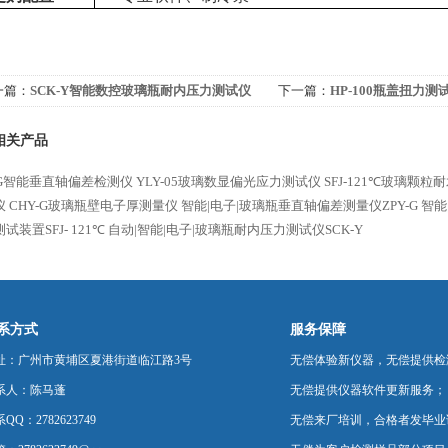
一篇：
SCK-Y智能数控玻璃瓶耐内压力测试仪
下一篇：
HP-100瓶盖扭力测试
PI
相关产品
Y-G智能垂直轴偏差检测仪
YLY-05玻璃数显偏光应力测试仪
SFJ-121℃玻璃颗
仪
CHY-G玻璃瓶壁电子厚测量仪
智能|电子|玻璃瓶垂直轴偏差测量仪ZPY-G
智能
试装置SFJ- 121℃
自动|智能|电子|玻璃瓶耐内压力测试仪SCK-Y
系方式
服务保障
址：广州市黄埔区夏港街道临江路3号
无偿体验新仪器，无偿提供检
系人：陈马蓬
无偿提供仪器软件更新服务；
QQ：2782623749
无偿来厂培训，合格者发毕业