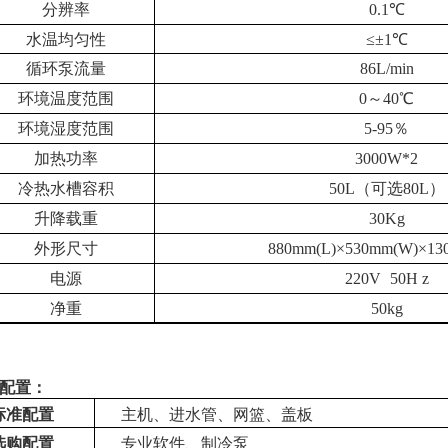
分辨率
0.1℃
水温均匀性
≤±1℃
循环泵流量
86L/min
环境温度范围
0～40℃
环境湿度范围
5-95％
加热功率
3000W*2
冷热水槽容积
50L（可选80L）
升降载重
30Kg
外形尺寸
880mm(L)×530mm(W)×13
电源
220V
50H z
净重
50kg
配置：
标准配置
主机、进水管、网篮、盖板
选购
配置
专业软件、制冷泵