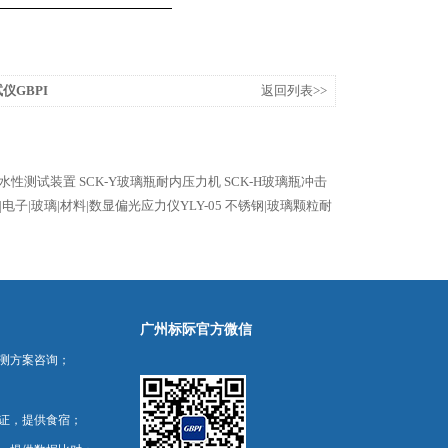
仪GBPI
返回列表>>
粒耐水性测试装置
SCK-Y玻璃瓶耐内压力机
SCK-H玻璃瓶冲击
|电子|玻璃|材料|数显偏光应力仪YLY-05
不锈钢|玻璃颗粒耐
广州标际官方微信
测方案咨询；
证，提供食宿；