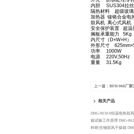
内胆 SUS304拉
隔热材料 超级玻璃
加热器 镍铬合金
鼓风机 离心式风机
安全保护装置 超
搁板承重能力 5K
内尺寸（D×W×H） 
外形尺寸 625mm×
功率 1000W
电源 220V,50Hz
重量 31.5Kg
上一篇：
BFH-960
仪价格GBPI
相关产品
DHG-9030A恒温电热鼓
箱试验工作原理
DHG-
科研|生物鼓风干燥箱
DH