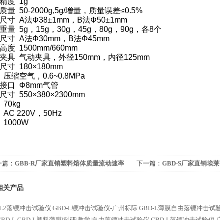
精度 1g
质量 50-2000g,5g/增量，质量误差≤0.5%
尺寸 A法Φ38±1mm，B法Φ50±1mm
重量 5g，15g，30g，45g，80g，90g，各8个
尺寸 A法Φ30mm，B法Φ45mm
高度 1500mm/660mm
夹具 气动夹具，外径150mm，内径125mm
尺寸 180×180mm
 压缩空气，0.6~0.8MPa
接口 Φ8mm气管
寸 550×380×2300mm
70kg
AC 220V，50Hz
 1000W
一篇：
GBB-R厂家直销塑料熔体质量流动速率
下一篇：
GBD-S厂家直销埃
定仪价格
试仪价格GBPI
相关产品
-L2落镖冲击试验仪
GBD-L镖冲击试验仪-广州标际
GBD-L薄膜自由落镖冲击试验
BD-L
GBD-L塑料薄膜|科研|教学|自由落镖冲击试验仪
GBD-L落镖冲击试验仪