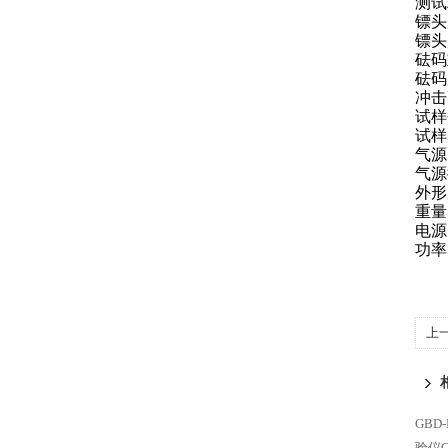
测试
镖头
镖头
砝码
砝码
冲击
试样
试样
气源
气源
外形尺
重量 
电源 
功率
上
测
GBD
验仪G