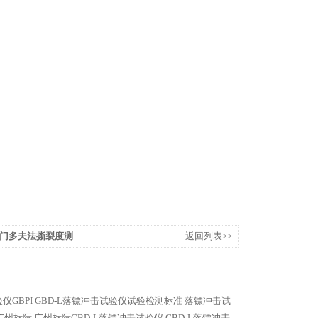
莱门多夫法撕裂度测
返回列表>>
仪GBPI
GBD-L落镖冲击试验仪试验检测标准
落镖冲击试
-广州标际
广州标际GBD-L落镖冲击试验仪
GBD-L落镖冲击