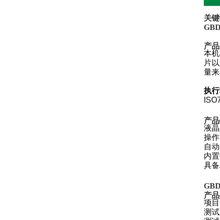
关键
GBD
产品
本机
片以
量来
执行
ISO
产品
液晶
操作
自动
内置
具备
GBD
产品
项目
测试范