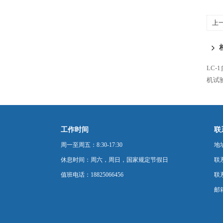
上
格G
LC-
机试
工作时间
联
周一至周五：8:30-17:30
地
休息时间：周六，周日，国家规定节假日
联
值班电话：18825066456
联系
邮箱