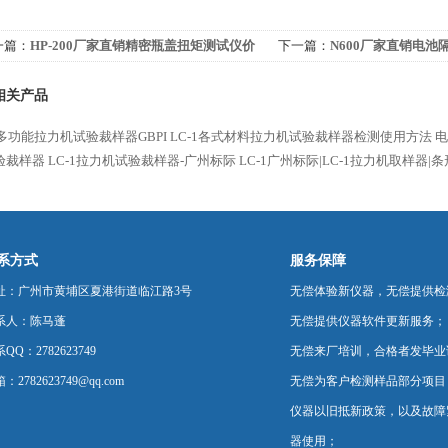
一篇：
HP-200厂家直销精密瓶盖扭矩测试仪价
下一篇：
N600厂家直销电
BPI
格GBPI
相关产品
1多功能拉力机试验裁样器GBPI
LC-1各式材料拉力机试验裁样器检测使用方法
电
验裁样器
LC-1拉力机试验裁样器-广州标际
LC-1广州标际|LC-1拉力机取样器
系方式
服务保障
址：广州市黄埔区夏港街道临江路3号
无偿体验新仪器，无偿提供检
系人：陈马蓬
无偿提供仪器软件更新服务；
QQ：2782623749
无偿来厂培训，合格者发毕业
：2782623749@qq.com
无偿为客户检测样品部分项目
仪器以旧抵新政策，以及故障
器使用；