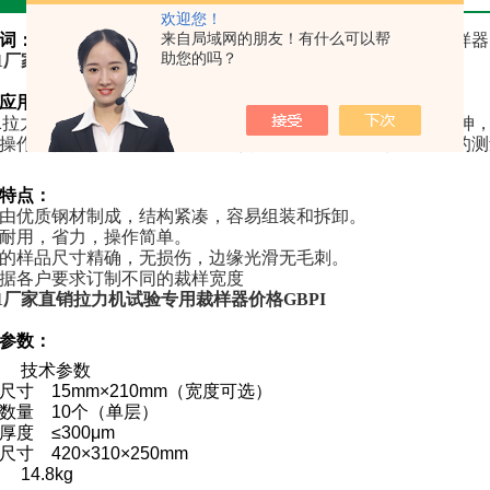
欢迎您！
词：
拉力机试验专用裁样器，拉力机专业取样器，拉力机取样器
来自局域网的朋友！有什么可以帮
助您的吗？
-1厂家直销拉力机试验专用裁样器价格GBPI
应用：
1
拉力机试验专用裁样器用于各种塑料薄膜、纸张等材料在拉伸
操作简便，被裁样品光滑无毛刺，有避免因裁样不佳而产生的测
特点：
由优质钢材制成，结构紧凑，容易组装和拆卸。
耐用，省力，操作简单。
的样品尺寸精确，无损伤，边缘光滑无毛刺。
据各户要求订制不同的裁样宽度
-1厂家直销拉力机试验专用裁样器价格GBPI
参数：
目 技术参数
尺寸 15mm×210mm（宽度可选）
数量 10个（单层）
厚度 ≤300
μm
尺寸 420×310×250mm
 14.8kg