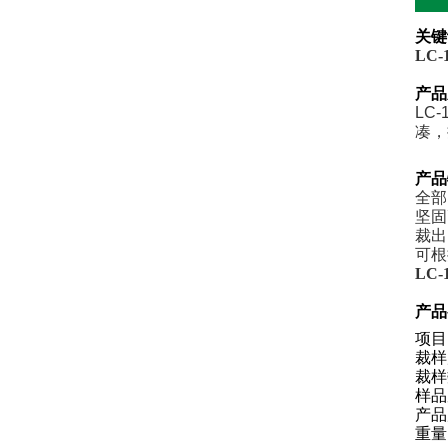
关键
LC
产品
LC-
凑，
产品
全部
坚固
裁出
可根
LC
产品
项
裁样
裁样
样品
产品
重量