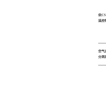
依CS
温控
空气
分
两