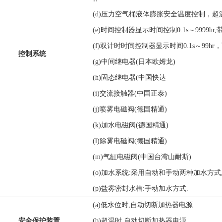
(d)压
力
空气桶液体膨胀安全温度控制，
超
(e)时间控制器显示时间控制0.1s～999
9
hr
,
(
f
)双计时时间控制器显示时间
0
.1s～99hr，
控制系统
(
g
)
中间
继电器
(日本欧姆龙)
(
h
)固态继电器
(中国快达
(
i
)交流接触器
(中国正泰)
(
j
)喷雾电磁阀
(德国精通)
(
k
)加水电磁阀
(德国精通)
(
l
)除雾电磁阀
(德国精通)
(
m
)气缸
电磁阀(中国台湾山耐斯)
(
o
)加水系统:采用自动
和
手动
两种
加水
方式
(
p
)盐雾密封水槽:手动加水方式
.
(a)低水位时,自动切断加热器电源
安全保护装置
(b)超温时,自动切断加热器电源