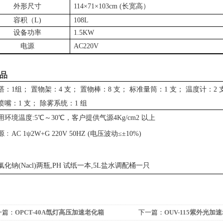
外
形尺寸
114
×
71
×
103cm
(长宽高）
容积（L)
108L
设备功率
1
.
5
KW
电源
AC
220V
品
塔：1组；
置物架：
4
支；
置物棒：
8
支；
标准
量
筒：
1
支；
温
度
计：2 
喷嘴：1 支；
除雾系统：1 组
用环境温度:5℃～30℃，客户提供气源4Kg/cm2 以上
源﹕AC 1ψ2W+G 220V 50HZ (电压波动≤±10%)
化钠(Nacl)两瓶,PH 试纸一本,
5L
盐水调配桶一只
一篇：
OPCT-40A氙灯高压加速老化箱
下一篇：
OUV-115紫外光加