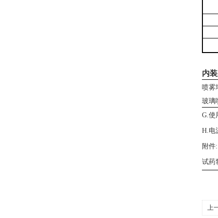
内装
喷雾
玻璃
G.使
H.电
附件:
试药氯
上