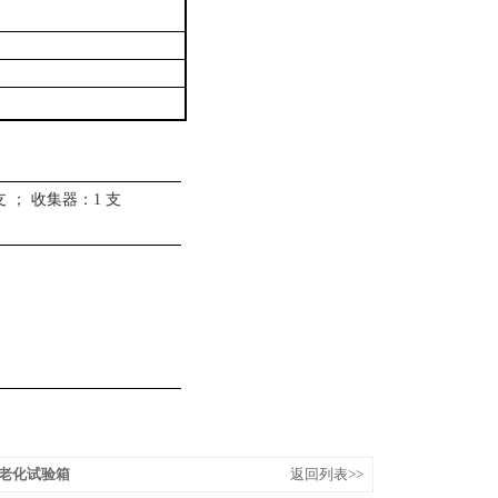
支 ；
收集器：
1
支
速老化试验箱
返回列表>>