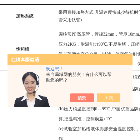
采用直接加热方式,升温速
度
快减少待机时间,
加热系统
管采用钛管)
圆柱形PP高压管，
管径32mm，管厚10m
压力2KG，耐温能力90℃,不易生锈，
饱和桶
气与蒸馏水充分交换、过滤，使空气达到
缩空气，通过调整空气饱和发生器温度，
欢迎您！
来自局域网的朋友！有什么可以帮
双位补水
电磁阀
，可实现实验室和压力桶
补水功能
助您的吗？
(a)试验室温
度
控制0～99℃,
中国优质品牌
算,
控温精准，
控制误差±
1
℃
(b)压
力
桶温
度
控制0～99℃
,中国优质品牌
算,
控温精准，
控制误差±
1
℃
(c)试验室加热槽液体膨胀安全温
度
控制，
作