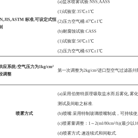
(a)盐水喷雾试验:NSS;A
A
SS
(1)试验室:35℃±1℃
N,JIS,ASTM 标准,可设定式恒
(2)压力空气桶:47℃±1℃
制
(b)耐腐蚀试验:CASS
(1)试验室:50℃±1℃
(2)压力空气桶:63℃±1℃
供应系统:空气压
力
为1kg/cm²
第一次调整为2kg/cm²进口型空气过滤器幷附
段调整
(a)采用伯努特原
理
吸取盐水而后雾化,雾化
测试及间歇之标准.
喷雾方式
(b)喷嘴:采用特制玻璃喷嘴制成，可持
续使
(c)喷雾
量
调整：1～2(ml/80cm²/h)
(
最少以1
(d)喷雾方式:
連
连
续式
和
间歇
式
.