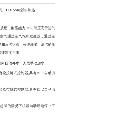
P.I.D+SSR控制(加热
m,质硬，耐压能力5KG,耐压高于进气
压缩空气通过空气饱和发生器，通过空
饱和蒸汽状态，获得潮湿、清洁的压
保证温度平衡
双向自动补水，无需手动加水
台松按键式控制器,
具有P.I.D自动演
台松按键式控制器,
具有P.I.D自动演
超温的情况下机器自动断电停止工