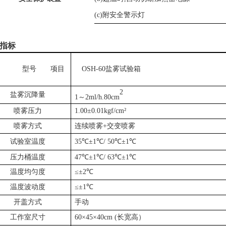
(c)附安全警示灯
指标
型号
项目
OSH-60盐雾试验箱
2
盐雾沉降量
1～2ml/h.80cm
喷雾压力
1.00±0.01kgf/cm²
喷雾方式
连续喷雾
+交变
喷雾
试验室温度
35℃±1℃/ 50℃±1℃
压力桶温度
47℃±1℃/ 63℃±1℃
温度均匀度
≤±2℃
温度波动度
≤±
1
℃
开盖方式
手动
工作室尺寸
60
×
45
×
40
cm
(长宽高）