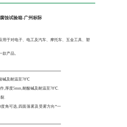
腐蚀试验箱
-广州标际
应用于对电子、电工及汽车、摩托车、五金工具、塑
一款产品。
酸碱
及耐温至
78
℃
制作
,厚度5mm,
耐酸碱
及耐温至
78
℃.
裂.
30度角可选
,四面落雾及受雾方向*一