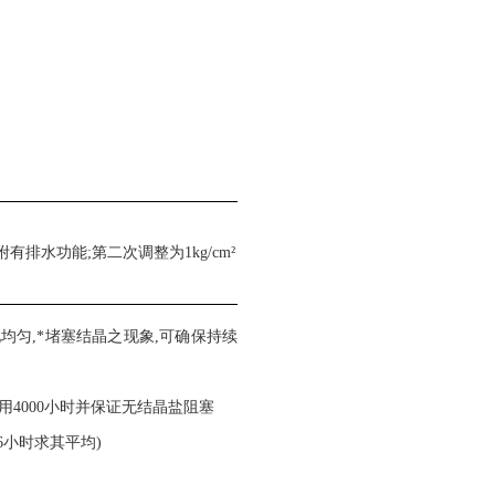
有排水功能;第二次调整为1kg/cm²
均匀,*堵塞结晶之现象,可确保
持
续
用4000小时并保证无结晶盐阻塞
6小时求其平均
)