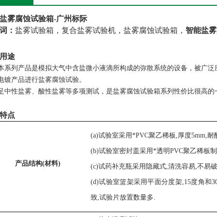
盐雾腐蚀试验箱
-广州标际
词：
盐雾试验箱，复合盐雾试验机，
盐雾腐蚀试验箱，
智能盐雾
用途
本系列产品是模拟大气中含盐微小液滴所构成的弥散系统的设备，被广泛
电镀产品进行盐雾腐蚀试验。
足中性盐雾、酸性盐雾等多项测试，是盐雾腐蚀试验箱系列性价比很高的
特点
(a)试验室采用
*
PVC聚乙稀板
,厚度5mm,
耐
(b)试验室密封盖采用
*透明
PVC聚乙稀板
产品结构
(材料)
(c)试药补充瓶采用隐藏式,清洗容易,不易破
(
d
)试验室篮架采用平面分度架,
15度角和
致,试验片放置数量多.