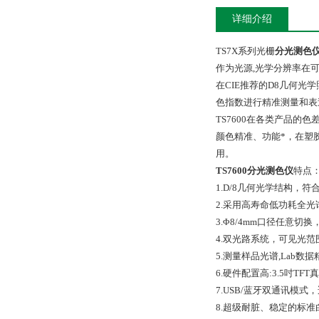
详细介绍
TS7X系列光栅
分光测色
作为光源,光学分辨率在可
在CIE推荐的D8几何光
色指数进行精准测量和表
TS7600在各类产品的
颜色精准、功能*，在塑
用。
TS7600分光测色仪
特点
1.D/8几何光学结构，符合CIE N
2.采用高寿命低功耗全光谱
3.Φ8/4mm口径任意
4.双光路系统，可见光范围
5.测量样品光谱,Lab
6.硬件配置高:3.5吋T
7.USB/蓝牙双通讯模式
8.超级耐脏、稳定的标准