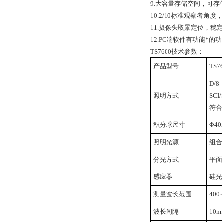
9.大容量存储空间，可存
10.2/10标准观察
11.摄像头取景定位，稳
12.PC端软件有功能*的
TS7600技术参数：
产品型号
TS7
D/
照明方式
SC
符合标
积分球尺寸
Φ4
照明光源
组合
分光方式
平面
感应器
硅光
测量波长范围
400
波长间隔
10n