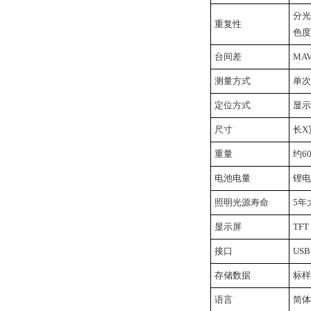
分光
重复性
色度
台间差
MA
测量方式
单次
定位方式
显示
尺寸
长X
重量
约60
电池电量
锂电
照明光源寿命
5年
显示屏
TF
接口
USB
存储数据
标样
语言
简体