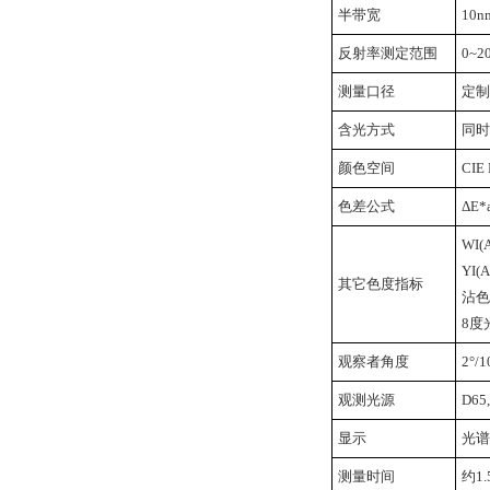
半带宽
10n
反射率测定范围
0~2
测量口径
定制
含光方式
同时
颜色空间
CIE 
色差公式
ΔE*a
WI(
YI(
其它色度指标
沾色
8度
观察者角度
2°/1
观测光源
D65,
显示
光谱
测量时间
约1.