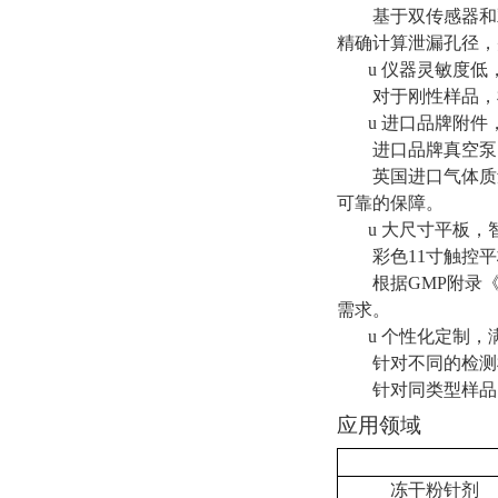
基于双传感器和
精确计算泄漏孔径，
u
仪器灵敏度低
对于刚性样品，
u
进口品牌附件
进口品牌真空泵
英国进口气体质
可靠的保障。
u
大尺寸平板，
彩色
11
寸触控平
根据
GMP
附录
需求。
u
个性化定制，
针对不同的检测
针对同类型样品
应用领域
冻干粉针剂