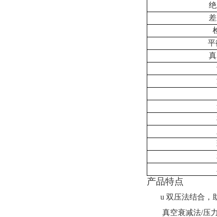
绝
差
平
真
产品特点
u
双压法结合，
真空衰减法
/
压