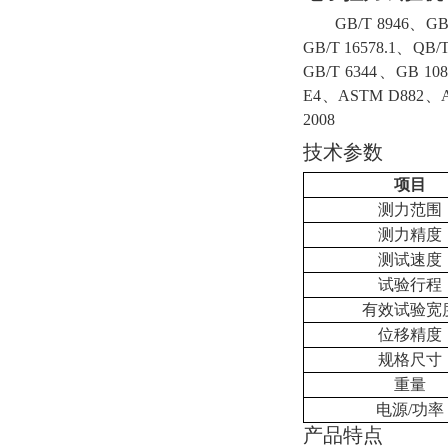
GB/T 8946
、
GB
GB/T 16578.1
、
QB/T
GB/T 6344
、
GB 108
E4
、
ASTM D882
、
2008
技术参数
项目
测力范围
测力精度
测试速度
试验行程
有效试验宽
位移精度
规格尺寸
重量
电源
/
功率
产品特点