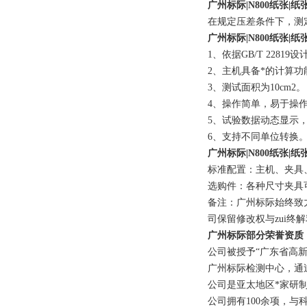
广州标际|N800纸张|
在规定压差条件下，测
广州标际|N800纸张|
1、
依据GB/T 228
2、
主机具备*的计算功
3、
测试面积为10cm2。
4、
操作简单，易于操
5、
试验数据动态显示
6、
支持不同单位转换
广州标际|N800纸张|
标准配置：主机、夹具
选购件：各种尺寸夹具
备注：
广州标际始终致
司保留修改权与zui终
广州标际部分荣誉资质
公司被授予“广东省高新
广州标际检测中心
，
通
公司
是亚太地区*家
研
公司拥有100余项，
与