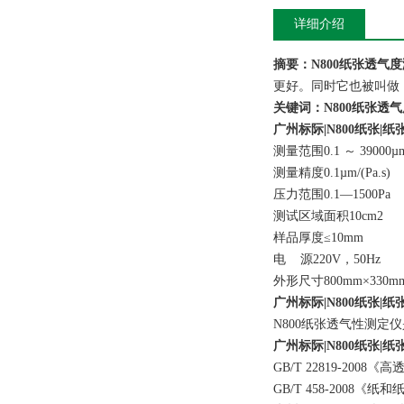
详细介绍
摘要：N800纸张透气
更好。同时它也被叫做
关键词：N800纸张
广州标际|N800纸张|
测量范围0.1 ～ 39000µm/
测量精度0.1µm/(Pa.s)
压力范围0.1—1500Pa
测试区域面积10cm2
样品厚度≤10mm
电 源220V，50Hz
外形尺寸800mm×330mm
广州标际|N800纸张|
N800纸
张
透气性测定仪
广州标际|N800纸张|
GB/T 22819-2008
《
高
GB/T 458-2008《