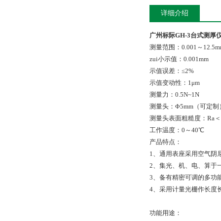
详细介绍
广州标际GH-3
台式测厚
测量范围：0.001～12.5m
zui小示值：0.001mm
示值误差：≤2%
示值变动性：1μm
测量力：0.5N~1N
测量头：Φ5mm（可定制
测量头表面粗糙度：Ra＜0
工作温度：0～40℃
产品特点：
1、通用表座采用空气阴
2、集光、机、电、算于
3、备有精密可调的多功
4、采用计量光栅作长度
功能用途：