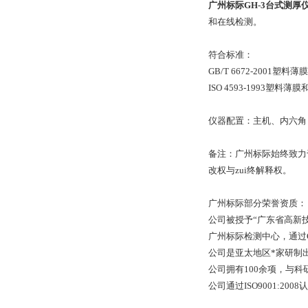
广州标际GH-3
台式测厚
和在线检测。
符合标准：
GB/T 6672-2001
ISO 4593-1993塑
仪器配置：主机、内六角
备注：广州标际始终致力
改权与zui终解释权。
广州标际部分荣誉资质：
公司被授予“广东省高新技
广州标际检测中心，通过
公司是亚太地区*家研制
公司拥有100余项，与
公司通过ISO9001:20