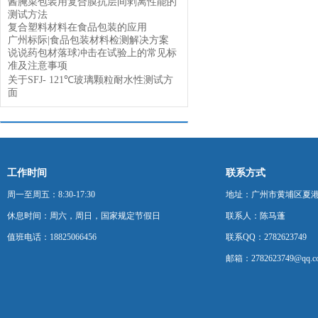
酱腌菜包装用复合膜抗层间剥离性能的
测试方法
复合塑料材料在食品包装的应用
广州标际|食品包装材料检测解决方案
说说药包材落球冲击在试验上的常见标
准及注意事项
关于SFJ- 121℃玻璃颗粒耐水性测试方
面
工作时间
联系方式
周一至周五：8:30-17:30
地址：广州市黄埔区夏港
休息时间：周六，周日，国家规定节假日
联系人：陈马蓬
值班电话：18825066456
联系QQ：2782623749
邮箱：2782623749@qq.c