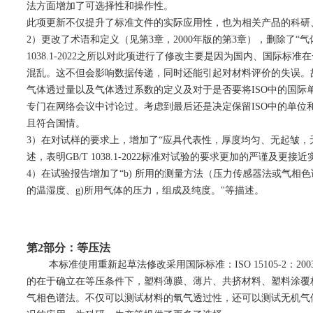
法方面增加了可选择性和操作性。
此项更新不仅提升了标准文件的实际应用性，也为相关产品的科研
2）更改了术语和定义（见第3章，2000年版的第3章），删除了“气
1038.1-2022之所以对此项进行了修改主要是因为国内、国际
混乱。这不但会影响数据传递，同时还能引起对材料评价的失误。故在GB
气体透过量以及气体透过系数的定义及对于是否要将ISO中的国际单位和
专门在网络会议中讨论过。考虑到最后还是决定保留ISO中的单位和公式
且符合国情。
3）在对试样的要求上，增加了“应具代表性，厚度均匀、无起皱，
述，表明GB/T 1038.1-2022标准对试验的要求更加的严谨及更
4）在试验报告增加了“b) 所用的测量方法（压力传感器法或气相色谱
的温湿度、g)所用气体的压力，组成及纯度。"等描述。
第2部分：等压法
本标准使用重新起草法修改采用国际标准：ISO 15105-2：2
的在于确立在等压条件下，塑料薄膜、薄片、共挤材料、塑料涂覆
气相色谱法。不仅可以测试材料的氧气透过性，还可以测试无机气