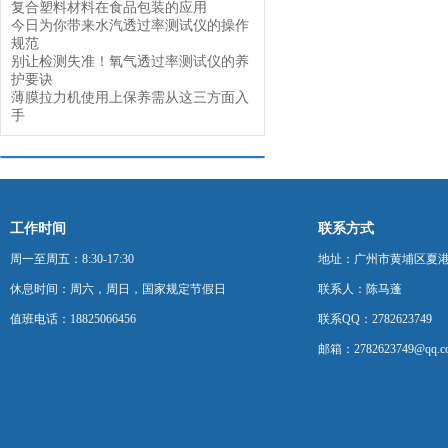
复合塑料材料在食品包装的应用
今日为你带来水汽透过率测试仪的操作
规范
别让检测失准！氧气透过率测试仪的养
护要诀
薄膜拉力机使用上保养需从这三方面入
手
工作时间
联系方式
周一至周五：8:30-17:30
地址：广州市黄埔区夏港
休息时间：周六，周日，国家规定节假日
联系人：陈马蓬
值班电话：18825066456
联系QQ：2782623749
邮箱：2782623749@qq.c