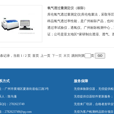
氧气透过量测定仪（标际）
库伦氧气透过量测定仪|库伦电量法，采取等
样品氧气透过率性能，是广州标际产品，也叫
透过率试验仪，透氧仪。广州标际检测中心，通
证；公司是亚太地区*家研制出透湿、透气、
性能检测提供判定标准和标定依据；
0 条记录，当前 1 / 2 页 首页 上一页
下一页
末页
跳转到第
页
系方式
服务保障
址：广州市黄埔区夏港街道临江路3号
无偿体验新仪器，无偿提供检
系人：陈马蓬
无偿提供仪器软件更新服务；
QQ：2782623749
无偿来厂培训，合格者发毕业
：2782623749@qq.com
无偿为客户检测样品部分项目