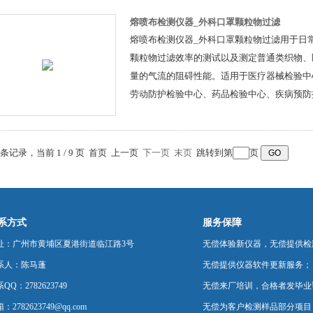
熔喷布检测仪器_外科口罩颗粒物过滤
熔喷布检测仪器_外科口罩颗粒物过滤用于日
颗粒物过滤效率的测试以及测定普通类织物、
量的气流的阻碍性能。适用于医疗器械检验中
劳动防护检验中心、药品检验中心、疾病预防
心、医院、口罩生产企业等。
0 条记录，当前 1 / 9 页 首页 上一页
下一页
末页
跳转到第
页
系方式
服务保障
址：广州市黄埔区夏港街道临江路3号
无偿体验新仪器，无偿提供检
系人：陈马蓬
无偿提供仪器软件更新服务；
QQ：2782623749
无偿来厂培训，合格者发毕业
：2782623749@qq.com
无偿为客户检测样品部分项目