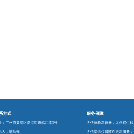
系方式
服务保障
址：广州市黄埔区夏港街道临江路3号
无偿体验新仪器，无偿提供检
系人：陈马蓬
无偿提供仪器软件更新服务；