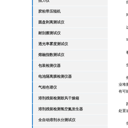
扭力仪
但是
胶粘带压辊机
对于
圆盘剥离测试仪
这些
耐刮擦测试仪
可生
透光率雾度测试仪
事实
熔融指数测试仪
生物
包装检测仪器
电池隔离膜检测仪器
例如
业堆
气相色谱仪
有可
溶剂残留检测鼓风干燥箱
因此
溶剂残留检测氢空氮发生器
处置
全自动溶剂水分测试仪
生物