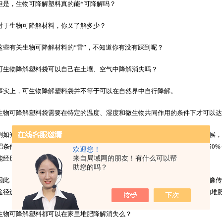
，生物可降解塑料真的能*可降解吗？
生物可降解材料，你又了解多少？
有关生物可降解材料的“雷”，不知道你有没有踩到呢？
物降解塑料袋可以自己在土壤、空气中降解消失吗？
上，可生物降解塑料袋并不等于可以在自然界中自行降解。
可降解塑料袋需要在特定的温度、湿度和微生物共同作用的条件下才可以达到
光降解塑料的降解严重依赖光源的参与，当埋在土壤里面，没有光的时候，
肥条件下才可降解，以PLA为例，其生物降解需要满足最基本的两个条件：50%-
欢迎您！
来自局域网的朋友！有什么可以帮
能经历数月甚至更长的时间逐步将PLA分解。
助您的吗？
，使用可降解塑料，也并不意味着消费者可以随意丢弃，这类制品应该像传
途径进行回收及再利用(包括物理回收再利用、化学回收再利用和生物回收如堆肥
可降解塑料都可以在家里堆肥降解消失么？