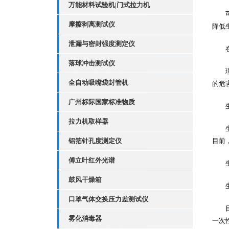
万能材料试验机|门式拉力机
可堆
摩擦剥离测试仪
降低
泄漏与密封强度测定仪
在垃
落球冲击测试仪
理想
全自动吸嘴袋封管机
的危
广州标际国家标准物质
生物
拉力机取样器
生物
铝箔针孔度测定仪
目前
傅立叶红外光谱
生物
鼓风干燥箱
生物
口罩气体交换压力差测试仪
目前
雾化消毒器
一次