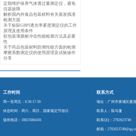
定期维护保养气体透过量测定仪，避免
仪器故障
解析国内外食品包装材料有关蒸发残渣
检测方面
关于标际GBPI透光率雾度测定仪的工作
原理及使用条件
软包装薄膜耐冲击性能检测方法及必要
性
关于药品包装材料防潮性能方面的检测
摩擦系数测定仪的使用原理及试验操作
分享
工作时间
联系方式
周一至周五：8:30-17:30
地址：广州市黄埔区夏港
休息时间：周六，周日，国家规定节假日
联系人：陈马蓬
值班电话：18825066456
联系QQ：2782623749
邮箱：2782623749@qq.c