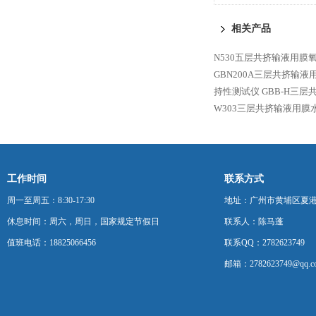
验仪
相关产品
N530五层共挤输液用膜
GBN200A三层共挤输
持性测试仪
GBB-H三
W303三层共挤输液用膜
工作时间
联系方式
周一至周五：8:30-17:30
地址：广州市黄埔区夏港
休息时间：周六，周日，国家规定节假日
联系人：陈马蓬
值班电话：18825066456
联系QQ：2782623749
邮箱：2782623749@qq.c