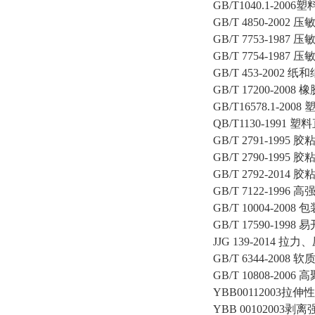
GB/T1040.1-20
GB/T 4850-20
GB/T 7753-19
GB/T 7754-19
GB/T 453-200
GB/T 17200-2
GB/T16578.1
QB/T1130-199
GB/T 2791-1
GB/T 2790-19
GB/T 2792-20
GB/T 7122-19
GB/T 10004-2
GB/T 17590-199
JJG 139-2014
GB/T 6344-2
GB/T 10808-2
YBB00112003拉
YBB 00102003