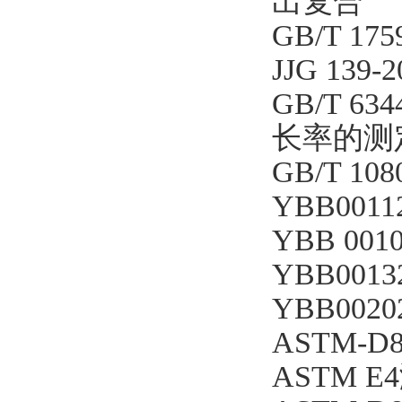
出复合
GB/T 1
JJG 1
GB/T 
长率的测
GB/T 
YBB00
YBB 00
YBB001
YBB00
ASTM-
ASTM 