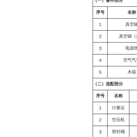
（一）备件部分
序号
名称
1
真空
2
真空罐（
3
电源
4
空气气
5
木箱
（二）选配部分
序号
名称
1
计量证
2
空压机
3
密封桶