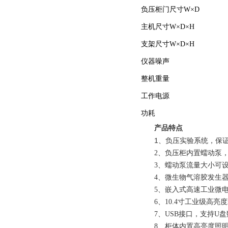
负压柜门尺寸W×D
主机尺寸W×D×H
支架尺寸W×D×H
仪器噪声
整机重量
工作电源
功耗
产品特点
1
、
负压实验系统，保
2、负压柜内置蠕动泵，A、
3、蠕动泵流量大小可
4、微生物气溶胶发生
5、嵌入式高速工业微
6、10.4寸工业级高
7、USB接口，支持U
8、柜体内置高亮度照