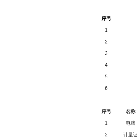
（一）备件部分
序号
1
2
3
4
5
6
（二）选配部分
序号
名称
1
电脑
2
计量