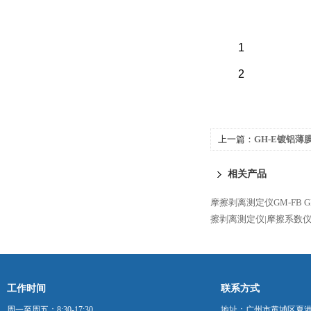
（三）客户自备
1
2
上一篇：
GH-E镀铝薄
测厚仪
相关产品
摩擦剥离测定仪GM-FB
擦剥离测定仪|摩擦系数仪
工作时间
联系方式
周一至周五：8:30-17:30
地址：广州市黄埔区夏港