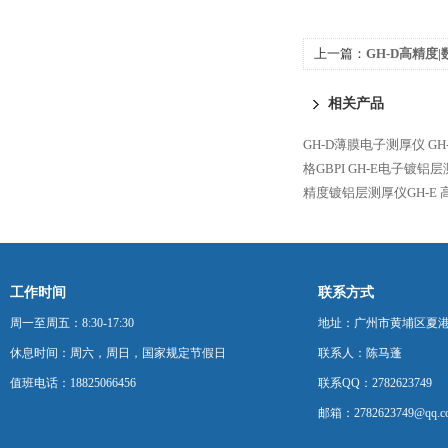
上一篇：
GH-D高精度|
测厚仪
相关产品
GH-D薄膜电子测厚仪
G
格GBPI
GH-E电子镀铝层
精度镀铝层测厚仪GH-E
工作时间
联系方式
周一至周五：8:30-17:30
地址：广州市黄埔区夏港
休息时间：周六，周日，国家规定节假日
联系人：陈马蓬
值班电话：18825066456
联系QQ：2782623749
邮箱：2782623749@qq.c