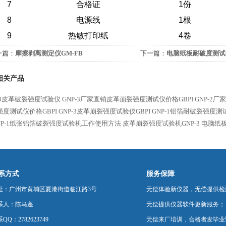
7
合格证
1
份
8
电源线
1
根
9
热敏打印纸
4
卷
一篇：
摩擦剥离测定仪GM-FB
下一篇：
电脑纸板耐破度测试仪
相关产品
-3皮革破裂强度试验仪
GNP-3厂家直销皮革崩裂强度测试仪价格GBPI
GNP-2
强度测试仪价格GBPI
GNP-3皮革崩裂强度试验仪GBPI
GNP-1铝箔耐破裂强度测试
NP-1纸张铝箔破裂强度试验机工作使用方法
皮革崩裂强度试验机GNP-3
电脑纸板
系方式
服务保障
址：广州市黄埔区夏港街道临江路3号
无偿体验新仪器，无偿提供检
系人：陈马蓬
无偿提供仪器软件更新服务；
QQ：2782623749
无偿来厂培训，合格者发毕业