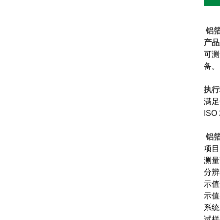
铝箔
产品
可测
备。
执行
满足
ISO
铝箔
项
测量
分辨
示值
示值
系统
试样