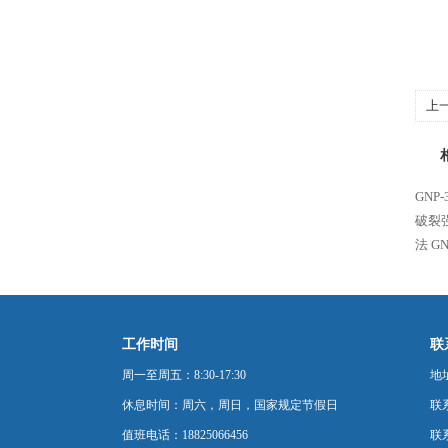
上
GNP
破裂
法
G
工作时间
联
周一至周五：8:30-17:30
地
休息时间：周六，周日，国家规定节假日
联
值班电话：18825066456
联系