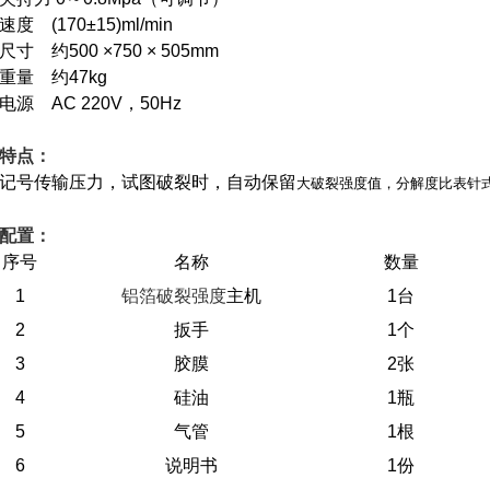
度 (170±15)ml/min
尺寸 约500 ×750 × 505mm
重量 约47kg
电源 AC 220V，50Hz
特点：
记号传输压力，试图破裂时，自动保留
大破裂强度值，分解度比表针式
配置：
序号
名称
数量
1
铝箔破裂强度
主机
1
台
2
扳手
1
个
3
胶膜
2
张
4
硅油
1
瓶
5
气管
1
根
6
说明书
1
份