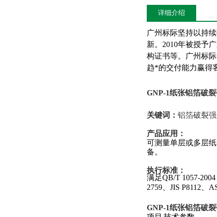
详细介绍
广州标际坚持以持续
新。
2010年被授
构证书等。广州标际
趋*的交付能力赢得
GNP-1
纸张铝箔破裂
关键词
：
铝箔破裂强
产品应用：
可测量单层或多层纸
备。
执行标准：
满足
QB/T 1057-200
2759
、
JIS P8112
、
A
GNP-1
纸张铝箔破裂
项目
技术参数