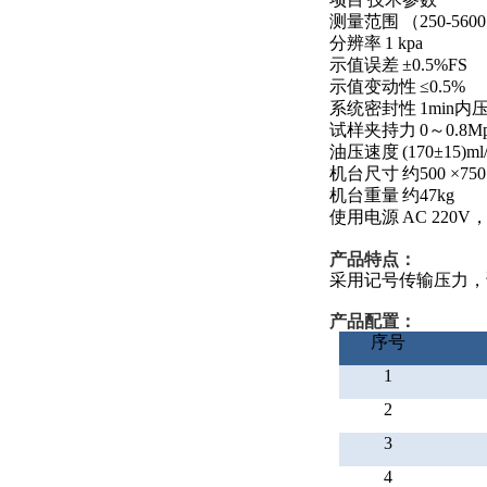
测量范围
（
250-5600
分辨率
1 kpa
示值误差
±
0.5%FS
示值变动性
≤
0.5%
系统密封性
1min
内压
试样夹持力
0
～
0.8M
油压速度
(170
±
15)ml
机台尺寸
约
500
×
75
机台重量
约
47kg
使用电源
AC 220V
产品特点
：
采用记号传输压力，
产品配置：
序号
1
2
3
4