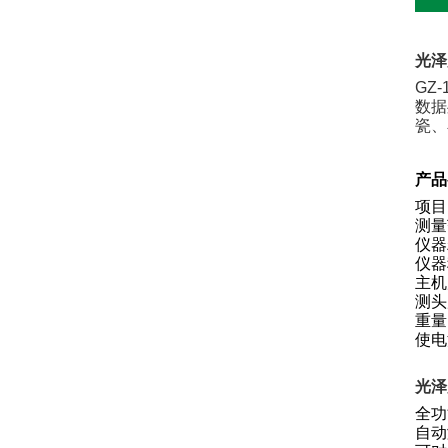
光泽
GZ-
数据
瓷、
产品
项
测量
仪器
仪器
主机
测头
重量
使电
光泽
全功
自动