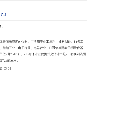
Z-1
述：
表面光泽度的仪器。广泛用于化工原料、涂料制造、航天工
、船舶工业、电子行业、电器行业、IT通信等配套的测量仪器。
位2号“GU"）。213光泽计在便携式光泽计中是213切换到镜面
仪器广泛的应用。
-05-04