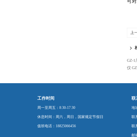
可对
上
GZ-
仪
G
工作时间
联
周一至周五：8:30-17:30
地
休息时间：周六，周日，国家规定节假日
联
值班电话：18825066456
联系
邮箱