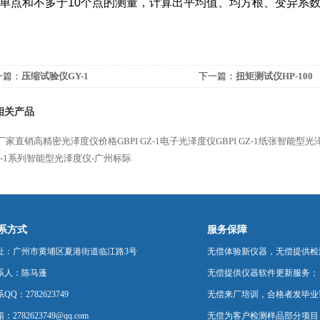
单点和不多于10个点的测量，计算出平均值、均方根、变异系
一篇：
压缩试验仪GY-1
下一篇：
扭矩测试仪HP-100
相关产品
1厂家直销高精密光泽度仪价格GBPI
GZ-1电子光泽度仪GBPI
GZ-1纸张智能型
Z-1系列智能型光泽度仪-广州标际
系方式
服务保障
址：广州市黄埔区夏港街道临江路3号
无偿体验新仪器，无偿提供检
系人：陈马蓬
无偿提供仪器软件更新服务；
QQ：2782623749
无偿来厂培训，合格者发毕业
：2782623749@qq.com
无偿为客户检测样品部分项目