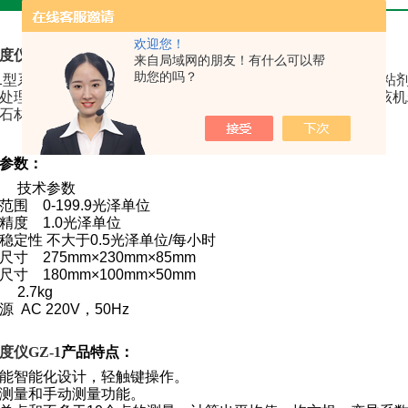
欢迎您！
度仪GZ-1
产品应用：
来自局域网的朋友！有什么可以帮
助您的吗？
1
型系列智能型光泽度仪用于检测塑料薄膜、纸张、油墨、胶粘
处理，可直接打印出平均值、标准偏差及变异系数等参数。该机
石材及金属等平面制品进行光泽度测量。
参数：
目 技术参数
范围 0-199.9光泽单位
精度 1.0光泽单位
稳定性 不大于0.5光泽单位/每小时
尺寸 275mm×230mm×85mm
尺寸 180mm×100mm×50mm
 2.7kg
源 AC 220V，50Hz
度仪GZ-1
产品特点：
能智能化设计，轻触键操作。
测量和手动测量功能。