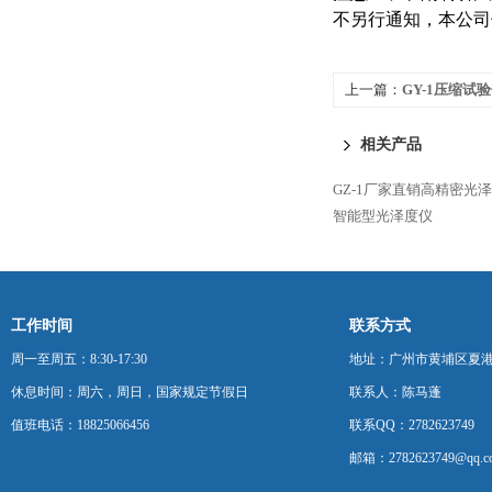
不另行通知，本公司
上一篇：
GY-1压缩试
相关产品
GZ-1厂家直销高精密光泽
智能型光泽度仪
工作时间
联系方式
周一至周五：8:30-17:30
地址：广州市黄埔区夏港
休息时间：周六，周日，国家规定节假日
联系人：陈马蓬
值班电话：18825066456
联系QQ：2782623749
邮箱：2782623749@qq.c