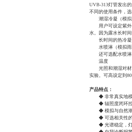
UVB-313灯管
不同的使用条件，选
潮湿冷凝（模拟
用户可设定紫外光
水。因为露水长时间
长时间的热冷凝循
水喷淋（模拟雨
还可选配水喷淋装
温度
光照和潮湿对材料
实验。可高设定到
8
产品特点：
◆ 非常真实地
◆ 辐照度闭环
◆ 模拟与自然
◆ 可选相关性的
◆ 光谱稳定，灯
◆ 自我诊断报