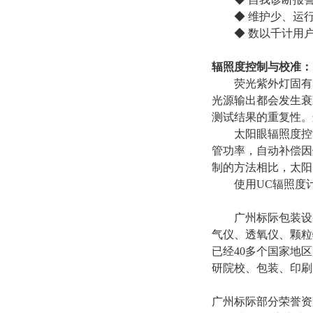
◆ 维护少、运
◆ 数以千计用
辐照度控制与校准：
荧光紫外灯固有的
光源输出都会发生衰
测试结果的重复性。
太阳眼辐照度控制
管功率，自动补偿因
制的方法相比，太阳
使用
UC辐照度
广州标际包装设
气仪、透氧仪、颗粒
已经
40多个国家地
研院校、包装、印刷
广州标际部分荣誉资