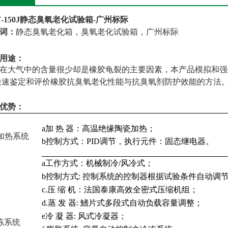
-150J
静态臭氧老化试验箱-广州标际
词：
静态臭氧老化箱，臭氧老化试验箱，广州标际
用途：
在大气中的含量很少却是橡胶龟裂的主要因素，本产品模拟和强
快速鉴定和评价橡胶抗臭氧老化性能与抗臭氧剂防护效能的
方法
优势：
a
加 热 器：高温绝缘陶瓷加热；
加热系统
b
控制方式：PID调节，执行元件：固态继电器。
a
工作方式：机械制冷/风冷式；
b
控制方式: 控制系统的控制器根据试验条件自动调
c
.压 缩 机：法国泰康高效全密式压缩机组；
d
.蒸 发 器: 鰭片式多段式自动负载容量调整；
e
冷 凝 器: 风式冷凝器；
冻系统