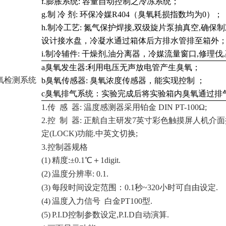
f
.膨胀系统: 容量自动控制之冷冻系统；
g
.制 冷 剂: 环保冷媒R404（臭氧耗损指数均为0）；
h
.制冷工艺: 氮气保护焊接,双级旋片泵抽真空,确
设计接水盘，冷凝水通过箱体后方排水管排至箱外
i
.制冷辅件: 干燥剂,油分离器，冷媒流量窗口,修理伐
a
臭氧发生器:利用电压无声放电管产生臭氧；
氧检测系统
b
臭氧传感器:
臭氧浓度传感器，能实现控制 ；
c
臭氧排气系统：实验完成后将实验箱内臭氧通过排
1.传 感 器: 温度感测器采用铂金 DIN PT-100Ω;
2.控 制 器: 正航自主研发7英寸彩色触摸屏人机介
定(LOCK)功能.中英文切换;
3.控制器规格
(1)
精度:±0.1℃＋1digit.
(2)
温度分辨率: 0.1.
(3)
每段时间设定范围：0.1秒~320小时可自由设定.
(4)
温度入力信号 白金PT100型.
(5)
P.I.D控制参数设定,P.I.D自动演算.