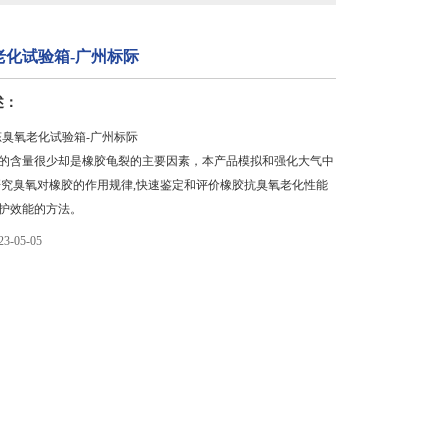
老化试验箱-广州标际
述：
J静态臭氧老化试验箱-广州标际
的含量很少却是橡胶龟裂的主要因素，本产品模拟和强化大气中
研究臭氧对橡胶的作用规律,快速鉴定和评价橡胶抗臭氧老化性能
护效能的方法。
-05-05