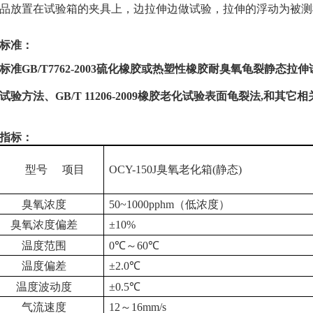
品放置在试验箱的夹具上，边拉伸边做试验，拉伸的浮动为被测样
标准：
标准
GB/T7762-2003硫化橡胶或热塑性橡胶耐臭氧龟裂静态拉伸试验
试验方法、GB/T 11206-2009橡胶老化试验表面龟裂法,和其
指标：
型号
项目
OCY-150J臭氧老化箱(静态)
臭氧浓度
50~1000pphm（低浓度）
臭氧浓度偏差
±10%
温度范围
0℃～60℃
温度偏差
±2.0℃
温度波动
度
±0.5℃
气流速度
12～16mm/s