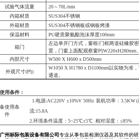
试验气体流量
20～70L/min
内箱材质
SUS304不
锈钢
外箱
材质
SUS304不锈钢板或钢
板
烤漆
保温材
料
PU硬质聚氨酯泡沫厚度100
mm
左
边
单开门方式，窗框/门框两道硅橡胶
箱门
置，门窗上面配观察窗约W220xH280m
内部
尺寸
W500 X H600 x D500mm
W1050 X H1780 x D1100mm以实
物为
准，
外观尺寸(约)
通
道。
使用条件：
1.电源:AC220V ±10%V 50Hz
装机功率
：
3.5KW
备使用条
流
:15.8A
件
2
.环境条件温度：5~25℃±5℃ 相对湿度：≤85%
广州标际包装设备有限公司
专业从事包装检测仪器及其软件的研