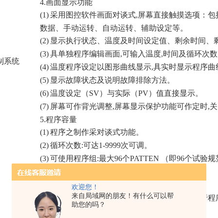
4.画面显示功能
(1)
采用图控软件画面对谈式,屏幕直接触摸选项：包
数据、手动运转、自动运转、辅助设定等。
(2)
显示执行状态、温度及时间设定值、剩余时间、
(3)
具单独程序编辑画面,可输入温度,时间及循环次数
制系统
(4)
温度程序设定以图形曲线显示,具实时显示程序曲
(5)
显示故障状态及说明故障排除方法。
(6)
温度设定（SV）与实际（PV）值直接显示。
(7)
屏幕可作背光调整,屏幕显示保护功能可作定时,
5.程序容量
(1)
程序之制作采对谈式功能。
(2)
循环次数:可达1-9999次可调。
(3)
可使用程序组:最大96个PATTEN （即96个试
(4)
每段冲击时间可设定:0～540Hour59Min。
(5)
常温停留时间可设定: 0～540Hour59Min。
欢迎您！
来自局域网的朋友！有什么可以帮
(6)
具有断电程序记忆,复电后自动启动并接续执行程
助您的吗？
(7)
程序执行时可实时显示图形曲线。