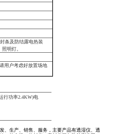
密封条及防结露电热装
m、照明灯。
请用户考虑好放置
场
地
(运行功率2.4KW)电
发、生产、销售、服务，主要产品有透湿仪、透