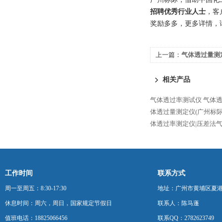
招聘优秀行业人士
，客
奖励多多，更多详情，
上一篇：
气体透过量测定
相关产品
气体透过率测试仪
气体
体透过量测定仪(广州标际
体透过率测定仪|压差法
工作时间
联系方式
周一至周五：8:30-17:30
地址：广州市黄埔区夏港
休息时间：周六，周日，国家规定节假日
联系人：陈马蓬
值班电话：18825066456
联系QQ：2782623749