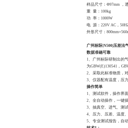
样品尺寸：Φ97mm ，透过
重 量：100kg
功 率：1000W
电 源：220V AC，50H
外形尺寸：800mm×560
广州标际|N500|压差
数据准确可靠
1、广州标际研制出的
为GBW(E)130541，GB
2、采取此标准物质，
3、仪器配有温度，压
操作简单
1、测试软件，操作界
2、全自动操作，一键
3、抽真空、进气、测
4、压力、压差、温度
5、专业测试报告，自动
技术*：