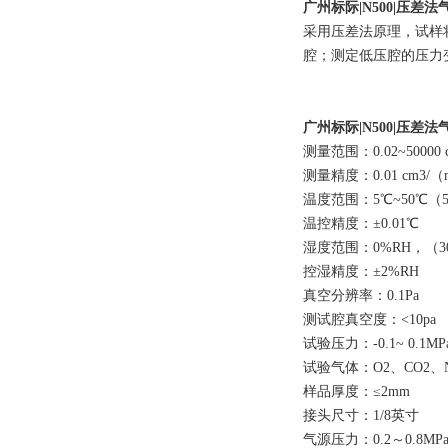
广州标际|N500|压差
采用压差法原理，试样
腔；测定低压腔的压力
广州标际|N500|压差
测量范围：0.02~50000 
测量精度：0.01 cm3/（m2
温度范围：5℃~50℃（5
温控精度：±0.01℃
湿度范围：0%RH，（30
控湿精度：±2%RH
真空分辨率：0.1Pa
测试腔真空度：<10pa
试验压力：-0.1~ 0.1MP
试验气体：O2、CO2、
样品厚度：≤2mm
接头尺寸：1/8英寸
气源压力：0.2～0.8MP