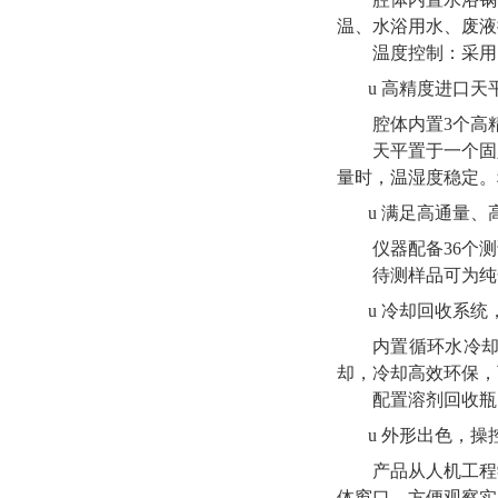
温、水浴用水、废液
温度控制
：采用
u
高精度进口天
腔体内置
3
个高
天平置于一个固
量时，温湿度稳定。
u
满足高通量、
仪器配备
36
个测
待测样品可为纯
u
冷却回收系统
内置循环水冷
却，冷却高效环保，
配置溶剂回收瓶
u
外形出色，操
产品从人机工程
体窗口，方便观察实