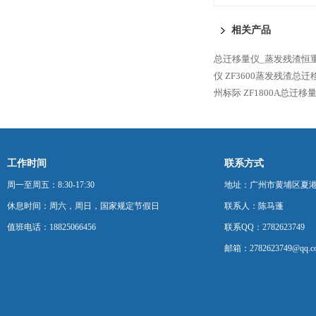
相关产品
总迁移量仪_蒸发残渣恒重仪
仪
ZF3600蒸发残渣总
州标际
ZF1800A总迁
工作时间
联系方式
周一至周五：8:30-17:30
地址：广州市黄埔区夏港
休息时间：周六，周日，国家规定节假日
联系人：陈马蓬
值班电话：18825066456
联系QQ：2782623749
邮箱：2782623749@qq.c