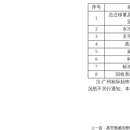
序号
总迁移量
1
2
水
3
天
4
蒸
5
6
7
标
8
回收系
注
:
广州标际始终
况怒不另行通知。本
上一篇：
真空衰减法密封