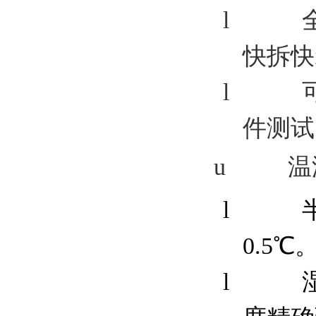
l
快拆快
l
件测试
u
温
l
0.5℃
l