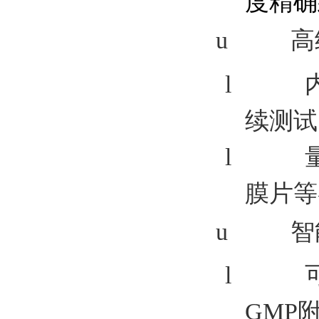
度精确
u
高
l
续测试
l
膜片
等
u
智
l
GMP