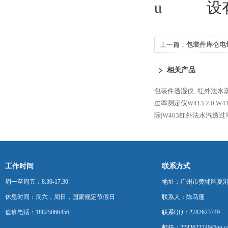
u
设
上一篇：
包装件库仑电
相关产品
包装件透湿仪_红外法水
过率测定仪W413 2.0
W4
际|W403红外法水汽透
工作时间
联系方式
周一至周五：8:30-17:30
地址：广州市黄埔区夏港
休息时间：周六，周日，国家规定节假日
联系人：陈马蓬
值班电话：18825066456
联系QQ：2782623749
邮箱：2782623749@qq.c