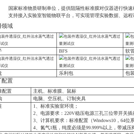
国家标准物质研制单位，提供阻隔性标准膜对仪器进行快速
支持接入实验室智能物联平台，可实现管理实验数据、远程
用领域
子
BFS
软
盘
乐利包
包
厂配置
准配置
主机
、标准膜、鼠标
购
电脑、
空压机、
订制夹具
注
1、标准实验室环境；
2、电源要求：220V稳压电源三孔三位带开关
3、计算机要求：标准配置（Windows10，6
4
位
4、氮气1瓶，纯度必须是99.999%以上，带减