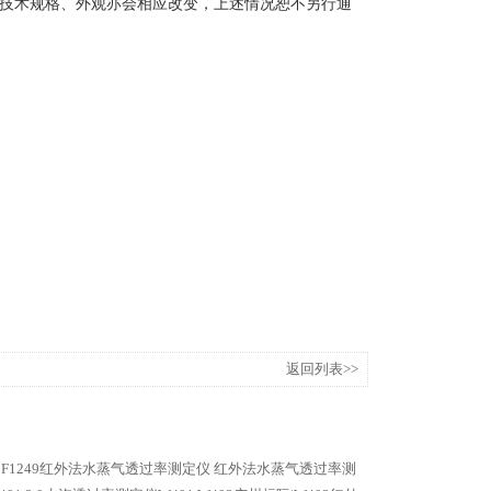
技术规格、外观亦会相应改变，上述情况
恕
不另行通
返回列表>>
M F1249红外法水蒸气透过率测定仪
红外法水蒸气透过率测