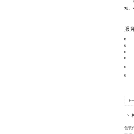
知。
服
u
u
u
u
u
u
上
包装