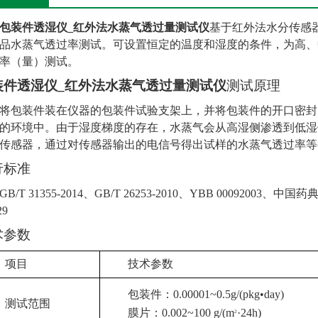
包装件透湿仪_红外法水蒸气透过量测试仪
基于红外法水分传感
品水蒸气透过率测试。可设置恒定的温度和湿度的条件，为高、
率（量）测试。
装件透湿仪_红外法水蒸气透过量测试仪
测试原理
将包装件装在仪器的包装件试验支架上，并将包装件的开口密封
的环境中。由于湿度梯度的存在，水蒸气会从高湿侧渗透到低湿
传感器，通过对传感器输出的电信号得出试样的水蒸气透过率等
行标准
GB/T 31355-2014
、
GB/T 26253
-2010
、YBB 00092003、
中国药典
29
术参数
项目
技术参数
包装件：
0.00001~0.5g/(pkg•day)
测试范围
膜
片：0.002~100 g/(m
·24h)
2