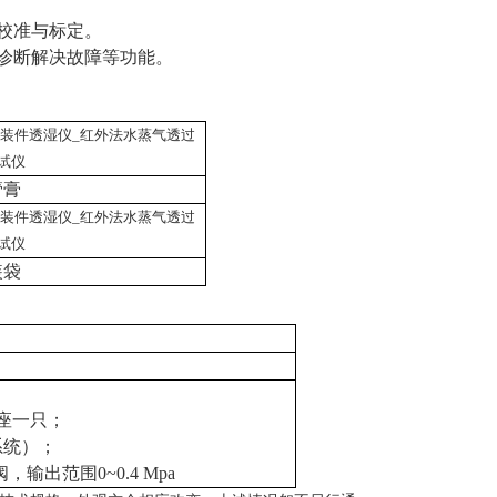
校准与标定。
诊断解决故障等功能。
管膏
装袋
插座一只；
系统）；
压阀，输出范围0
~
0.4
Mpa