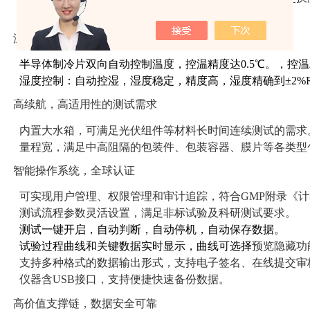
可按需
求
订制多种测试支架，适用不同的包装件测试。
温湿度精密控制
半导体制冷片双向自动控制温度，控温精度达0.5℃。
，控温
湿度控制：自动控湿，湿度稳定，精度高，湿度精确到±2%
高续航，
高适用性的测试需求
内置大水箱，可满足光伏组件等材料长时间连续测试的需求
量程宽，满足中高阻隔的包装件、包装容器、
膜片
等各类型
智能操作系统，全球认证
可实现用户管理、权限管理和审计追踪，符合GMP附录《
测试流程参数灵活设置，满足非标试验及科研测试要求。
测试一键开启
，
自动判断
，
自动停机
，自动保存数据
。
试验过程曲线和关键数据实时显示，曲线可选择
预览隐藏功
支持多种格式的数据输出形式，支持电子签名、在线提交审
仪器含U
SB
接口，支持便捷快速备份数据。
高价值支撑链，数据安全可靠