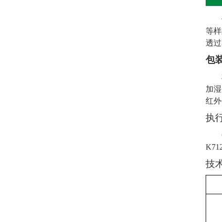
等样
透过
包
加湿
红外
执
K71
技