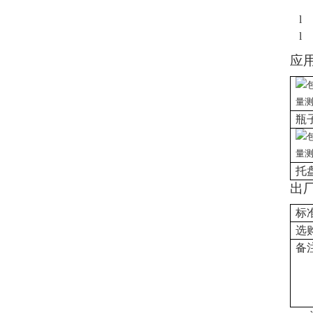
l
l
应
瓶
托
出
标
选
备