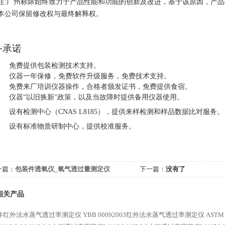
注:广州
标际
始终致力于产品性能和功能的创新及改进，基于该原因，产品
本公司保留修改权与最终解释权。
务承诺
免费提供包装检测技术支持。
仪器一年保修，免费软件升级服务，免费技术支持。
免费来厂培训仪器操作，合格者颁发证书，免费提供食宿。
仪器“以旧换新"政策，以及当故障时提供备用仪器使用。
设有检测中心（
CNAS L8185
），提供来样检测和样品数据比对服务。
设有标准物质研制中心，提供校准服务。
一篇：
包装件透氧仪_氧气透过量测定仪
下一篇：
没有了
相关产品
件红外法水蒸气透过率测定仪
YBB 00092003红外法水蒸气透过率测定仪
AST