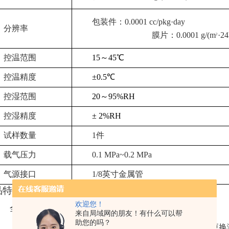
包装件：
0.0001
cc/pkg
·
day
分辨率
膜片：0.0001 g/(m
·24
2
控温范围
15
～
45℃
控温精度
±0.
5
℃
控湿范围
20
～95%RH
控湿精度
±
2
%
RH
试样数量
1
件
载气压力
0.1
MPa~0.2
MPa
气源接口
1/8
英寸金属管
品特点
欢迎您！
全新包装件支架设计，创新便利升级
来自局域网的朋友！有什么可以帮
助您的吗？
全新包装件测试腔，可拆卸的测试支架，支持快拆快装更换