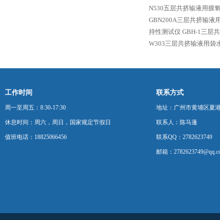
N530五层共挤输液用膜
GBN200A三层共挤输
持性测试仪
GBH-1三
W303三层共挤输液用袋
工作时间
联系方式
周一至周五：8:30-17:30
地址：广州市黄埔区夏港
休息时间：周六，周日，国家规定节假日
联系人：陈马蓬
值班电话：18825066456
联系QQ：2782623749
邮箱：2782623749@qq.c