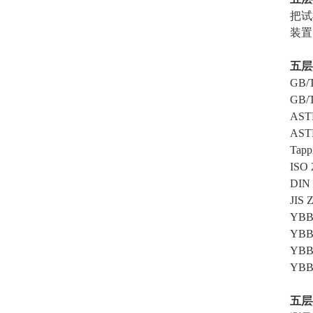
把试
装置
五层
GB
GB
AS
AS
Tap
IS
DI
JI
YBB
YBB
YB
YBB
五层