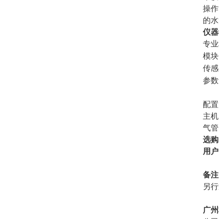
操作
的水
仪器
专业
模块
传感
参数
配置
主机
气管
选购
用户
备注
另行
广州