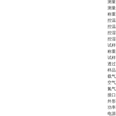
测量范
测量精
称重范
控温
控温
控湿
控湿
试样
称重
试样
透过
样品
载气
空气
氮气
接口
外形尺
功率
电源