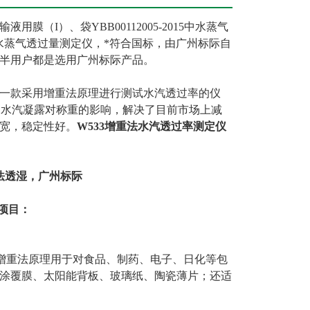
用膜（I）、袋YBB00112005-2015中水蒸气
水蒸气透过量测定仪，*符合国标，由广州标际自
过半用户都是选用广州标际产品。
*一款采用增重法原理进行测试水汽透过率的仪
避免了水汽凝露对称重的影响，解决了目前市场上减
围宽，稳定性好。
W533增重法水汽透过率测定仪
法透湿，广州标际
测项目：
计制造，增重法原理用于对食品、制药、电子、日化等包
涂覆膜、太阳能背板、玻璃纸、陶瓷薄片；还适