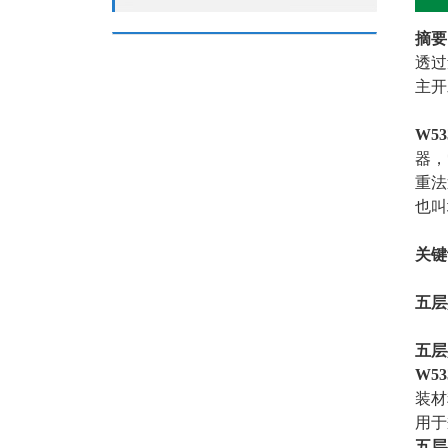
摘要
透过
主开
W5
器，
重法
也叫
关键
五层
五层
W5
装材
用于
五层