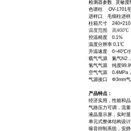
检测器参数 灵敏度Mt≤
色谱柱 OV-1701
进样口 毛细柱进
柱箱尺寸 240×210
温度范围 高400℃
控温精度 0.1%
温度分辨率 0.1℃
升温速度 0~40℃
载气气源 氮气N2，纯
氢气气源 纯度99.9
空气气源 0.4M
气源接口
Φ3mm
产品特点：
经济实用，性能和品
气路压力可调，流量
液晶显示屏，实时显
单元式整体结构设计
噪音抑制系统，安静