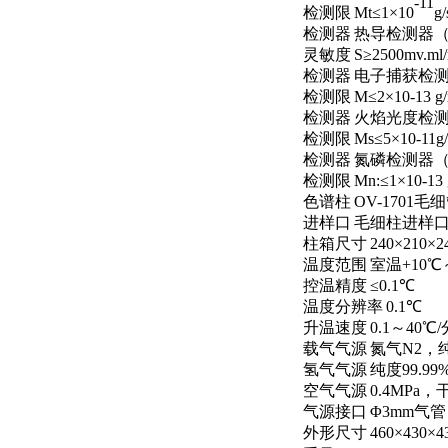
-11
检测限
Mt
≤
1
×
10
g/
检测器
热导检测器
灵敏度
S
≥
2500mv.m
l
检测器
电子捕获检
检测限
M
≤
2
×
10-13 g
检测器
火焰光度检
检测限
Ms
≤
5
×
10-11g/
检测器
氮磷检测器
检测限
Mn:
≤
1
×
10-13 
色谱柱
OV-1701
毛细
进样口
毛细柱进样
柱箱尺寸
240
×
210
×
2
温度范围
室温
+10
℃
控温精度
≤
0.1
℃
温度分辨率
0.1
℃
升温速度
0.1
～
40
℃
/
载气气源
氮气
N2
，
氢气气源
纯度
99.99
空气气源
0.4MPa
，
气源接口
Φ3mm
气管
外形尺寸
460
×
430
×
4