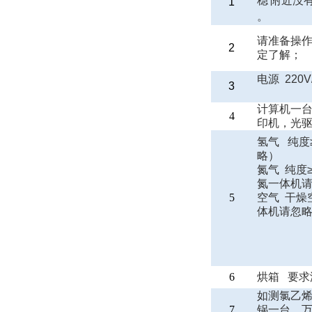
稳
附近没
1
。
请准备操
2
定了解；
电源
220V
3
计算机一
4
印机，光
氢气 纯度
略）
氮气 纯度
氮一体机
5
空气 干燥
体机请忽
6
烘箱 要求
如测氯乙烯
7
锅一台，