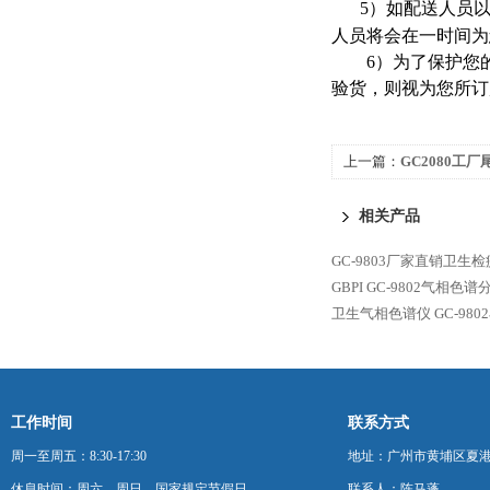
5
）如配送人员
人员将会在一时间为
6
）为了保护您
验货，则视为您所订
上一篇：
GC2080工
法原理
相关产品
GC-9803厂家直销卫生
GBPI
GC-9802气相色谱
卫生气相色谱仪
GC-98
工作时间
联系方式
周一至周五：8:30-17:30
地址：广州市黄埔区夏港
休息时间：周六，周日，国家规定节假日
联系人：陈马蓬