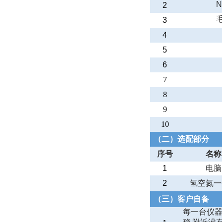
N
2
3
4
5
6
7
8
9
10
（二）选配部分
序号
名称
1
电脑
2
氢空氮一
（三）客户自备
每一台仪