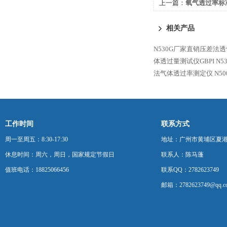
上一篇：
氧气透过率标
相关产品
N530G厂家直销压差法透
体透过量测试仪GBPI
N
法气体透过率测定仪
N5
工作时间
联系方式
周一至周五：8:30-17:30
地址：广州市黄埔区夏港
休息时间：周六，周日，国家规定节假日
联系人：陈马蓬
值班电话：18825066456
联系QQ：2782623749
邮箱：2782623749@qq.c